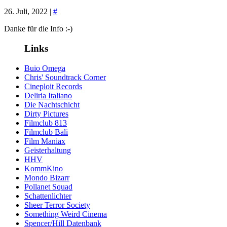
26. Juli, 2022 |
#
Danke für die Info :-)
Links
Buio Omega
Chris' Soundtrack Corner
Cineploit Records
Deliria Italiano
Die Nachtschicht
Dirty Pictures
Filmclub 813
Filmclub Bali
Film Maniax
Geisterhaltung
HHV
KommKino
Mondo Bizarr
Pollanet Squad
Schattenlichter
Sheer Terror Society
Something Weird Cinema
Spencer/Hill Datenbank