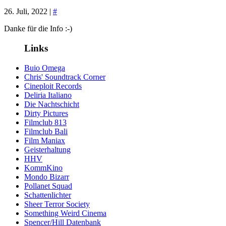
26. Juli, 2022 |
#
Danke für die Info :-)
Links
Buio Omega
Chris' Soundtrack Corner
Cineploit Records
Deliria Italiano
Die Nachtschicht
Dirty Pictures
Filmclub 813
Filmclub Bali
Film Maniax
Geisterhaltung
HHV
KommKino
Mondo Bizarr
Pollanet Squad
Schattenlichter
Sheer Terror Society
Something Weird Cinema
Spencer/Hill Datenbank