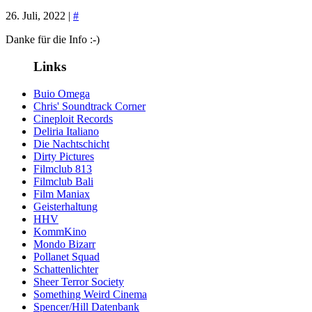
26. Juli, 2022 |
#
Danke für die Info :-)
Links
Buio Omega
Chris' Soundtrack Corner
Cineploit Records
Deliria Italiano
Die Nachtschicht
Dirty Pictures
Filmclub 813
Filmclub Bali
Film Maniax
Geisterhaltung
HHV
KommKino
Mondo Bizarr
Pollanet Squad
Schattenlichter
Sheer Terror Society
Something Weird Cinema
Spencer/Hill Datenbank