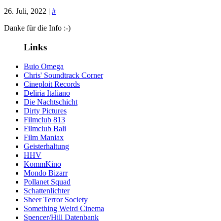
26. Juli, 2022 |
#
Danke für die Info :-)
Links
Buio Omega
Chris' Soundtrack Corner
Cineploit Records
Deliria Italiano
Die Nachtschicht
Dirty Pictures
Filmclub 813
Filmclub Bali
Film Maniax
Geisterhaltung
HHV
KommKino
Mondo Bizarr
Pollanet Squad
Schattenlichter
Sheer Terror Society
Something Weird Cinema
Spencer/Hill Datenbank