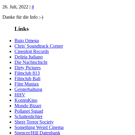
26. Juli, 2022 |
#
Danke für die Info :-)
Links
Buio Omega
Chris' Soundtrack Corner
Cineploit Records
Deliria Italiano
Die Nachtschicht
Dirty Pictures
Filmclub 813
Filmclub Bali
Film Maniax
Geisterhaltung
HHV
KommKino
Mondo Bizarr
Pollanet Squad
Schattenlichter
Sheer Terror Society
Something Weird Cinema
Spencer/Hill Datenbank