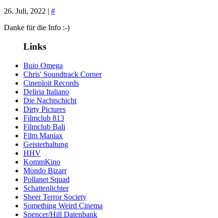
26. Juli, 2022 |
#
Danke für die Info :-)
Links
Buio Omega
Chris' Soundtrack Corner
Cineploit Records
Deliria Italiano
Die Nachtschicht
Dirty Pictures
Filmclub 813
Filmclub Bali
Film Maniax
Geisterhaltung
HHV
KommKino
Mondo Bizarr
Pollanet Squad
Schattenlichter
Sheer Terror Society
Something Weird Cinema
Spencer/Hill Datenbank