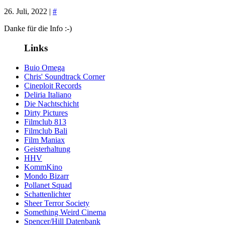
26. Juli, 2022 |
#
Danke für die Info :-)
Links
Buio Omega
Chris' Soundtrack Corner
Cineploit Records
Deliria Italiano
Die Nachtschicht
Dirty Pictures
Filmclub 813
Filmclub Bali
Film Maniax
Geisterhaltung
HHV
KommKino
Mondo Bizarr
Pollanet Squad
Schattenlichter
Sheer Terror Society
Something Weird Cinema
Spencer/Hill Datenbank