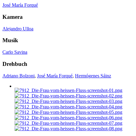
José María Forqué
Kamera
Alejandro Ulloa
Musik
Carlo Savina
Drehbuch
Adriano Bolzoni
,
José María Forqué
,
Hermógenes Sáinz