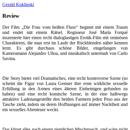
Gerald Kuklinski
Review
Der Film „Die Frau vom heißen Fluss“ beginnt mit einem Traum
und endet mit einem Rätsel. Regisseur José María Forqué
inszenierte hier einen recht dialoglastigen Erotik-Film mit ominösen
Charakteren, die man erst im Laufe der Rückblenden näher kennen
lernt. Es gibt durchaus schöne Bilder, eingefangen von
Kameramann Alejandro Ulloa, und musikalisch untermalt von Carlo
Savina.
Die Story bietet viel Dramatisches, eine recht kontroverse Szene (so
scheint die Figur von Laura Gemser ihre erste wirkliche sexuelle
Erfüllung in den Armen eines älteren Einbeinigen gefunden zu
haben) und eine recht komische Szene, in der eine halbwegs
attraktive Ladenangestellte den beiden Farmern jeden Peso aus der
Tasche zieht, indem sie deren Hoffnungen auf immer Nacktheit und
ein sexuelles Abenteuer weckt.
Das klingt alles nach einem ziemlichen Mischmasch, und wäre nicht