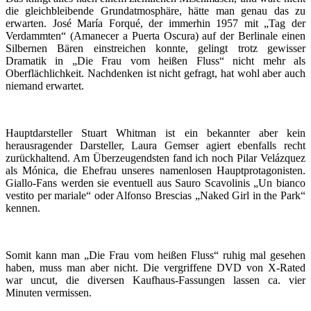
die gleichbleibende Grundatmosphäre, hätte man genau das zu
erwarten. José María Forqué, der immerhin 1957 mit „Tag der
Verdammten“ (Amanecer a Puerta Oscura) auf der Berlinale einen
Silbernen Bären einstreichen konnte, gelingt trotz gewisser
Dramatik in „Die Frau vom heißen Fluss“ nicht mehr als
Oberflächlichkeit. Nachdenken ist nicht gefragt, hat wohl aber auch
niemand erwartet.
Hauptdarsteller Stuart Whitman ist ein bekannter aber kein
herausragender Darsteller, Laura Gemser agiert ebenfalls recht
zurückhaltend. Am Überzeugendsten fand ich noch Pilar Velázquez
als Mónica, die Ehefrau unseres namenlosen Hauptprotagonisten.
Giallo-Fans werden sie eventuell aus Sauro Scavolinis „Un bianco
vestito per mariale“ oder Alfonso Brescias „Naked Girl in the Park“
kennen.
Somit kann man „Die Frau vom heißen Fluss“ ruhig mal gesehen
haben, muss man aber nicht. Die vergriffene DVD von X-Rated
war uncut, die diversen Kaufhaus-Fassungen lassen ca. vier
Minuten vermissen.