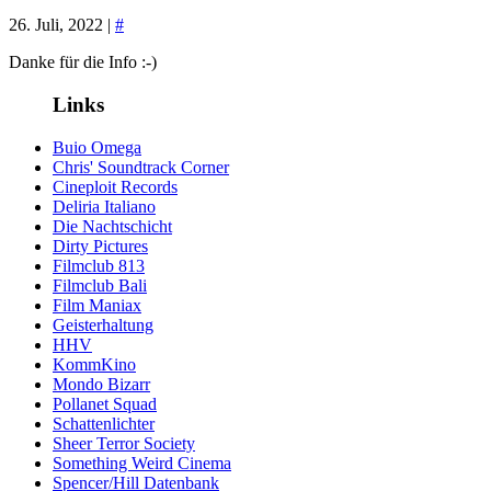
26. Juli, 2022 |
#
Danke für die Info :-)
Links
Buio Omega
Chris' Soundtrack Corner
Cineploit Records
Deliria Italiano
Die Nachtschicht
Dirty Pictures
Filmclub 813
Filmclub Bali
Film Maniax
Geisterhaltung
HHV
KommKino
Mondo Bizarr
Pollanet Squad
Schattenlichter
Sheer Terror Society
Something Weird Cinema
Spencer/Hill Datenbank