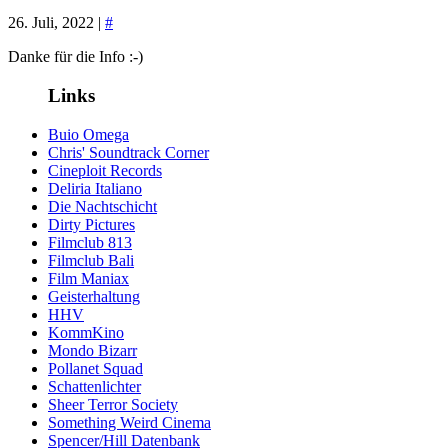
26. Juli, 2022 |
#
Danke für die Info :-)
Links
Buio Omega
Chris' Soundtrack Corner
Cineploit Records
Deliria Italiano
Die Nachtschicht
Dirty Pictures
Filmclub 813
Filmclub Bali
Film Maniax
Geisterhaltung
HHV
KommKino
Mondo Bizarr
Pollanet Squad
Schattenlichter
Sheer Terror Society
Something Weird Cinema
Spencer/Hill Datenbank