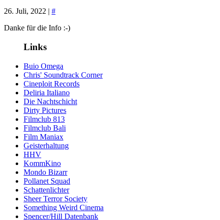
26. Juli, 2022 |
#
Danke für die Info :-)
Links
Buio Omega
Chris' Soundtrack Corner
Cineploit Records
Deliria Italiano
Die Nachtschicht
Dirty Pictures
Filmclub 813
Filmclub Bali
Film Maniax
Geisterhaltung
HHV
KommKino
Mondo Bizarr
Pollanet Squad
Schattenlichter
Sheer Terror Society
Something Weird Cinema
Spencer/Hill Datenbank