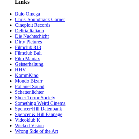
Links
Buio Omega
Chris' Soundtrack Corner
Cineploit Records
Deliria Italiano
Die Nachtschicht
Dirty Pictures
Filmclub 813
Filmclub Bali
Film Maniax
Geisterhaltung
HHV
KommKino
Mondo Bizarr
Pollanet Squad
Schattenlichter
Sheer Terror Society
Something Weird Cinema
Spencer/Hill Datenbank
Spencer & Hill Fanpage
Videoklub K
Wicked Vision
Wrong Side of the Art