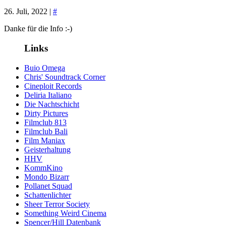
26. Juli, 2022 |
#
Danke für die Info :-)
Links
Buio Omega
Chris' Soundtrack Corner
Cineploit Records
Deliria Italiano
Die Nachtschicht
Dirty Pictures
Filmclub 813
Filmclub Bali
Film Maniax
Geisterhaltung
HHV
KommKino
Mondo Bizarr
Pollanet Squad
Schattenlichter
Sheer Terror Society
Something Weird Cinema
Spencer/Hill Datenbank