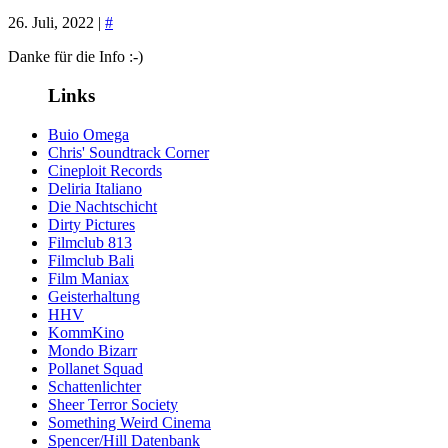
26. Juli, 2022 |
#
Danke für die Info :-)
Links
Buio Omega
Chris' Soundtrack Corner
Cineploit Records
Deliria Italiano
Die Nachtschicht
Dirty Pictures
Filmclub 813
Filmclub Bali
Film Maniax
Geisterhaltung
HHV
KommKino
Mondo Bizarr
Pollanet Squad
Schattenlichter
Sheer Terror Society
Something Weird Cinema
Spencer/Hill Datenbank