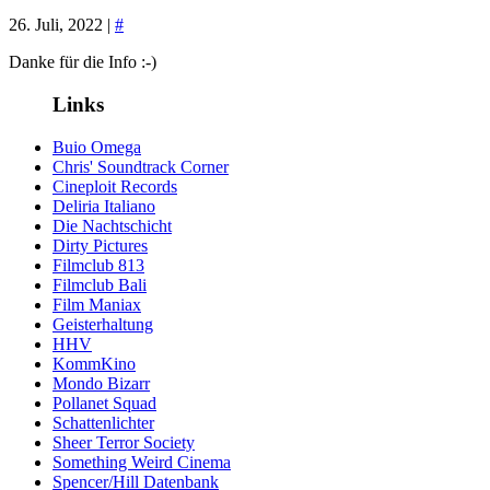
26. Juli, 2022 |
#
Danke für die Info :-)
Links
Buio Omega
Chris' Soundtrack Corner
Cineploit Records
Deliria Italiano
Die Nachtschicht
Dirty Pictures
Filmclub 813
Filmclub Bali
Film Maniax
Geisterhaltung
HHV
KommKino
Mondo Bizarr
Pollanet Squad
Schattenlichter
Sheer Terror Society
Something Weird Cinema
Spencer/Hill Datenbank