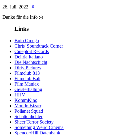
26. Juli, 2022 |
#
Danke für die Info :-)
Links
Buio Omega
Chris' Soundtrack Corner
Cineploit Records
Deliria Italiano
Die Nachtschicht
Dirty Pictures
Filmclub 813
Filmclub Bali
Film Maniax
Geisterhaltung
HHV
KommKino
Mondo Bizarr
Pollanet Squad
Schattenlichter
Sheer Terror Society
Something Weird Cinema
Spencer/Hill Datenbank