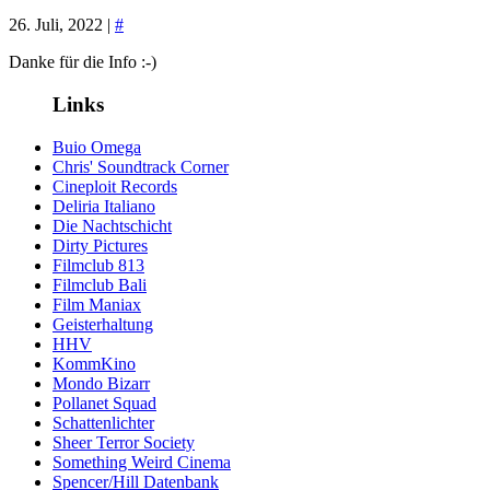
26. Juli, 2022 |
#
Danke für die Info :-)
Links
Buio Omega
Chris' Soundtrack Corner
Cineploit Records
Deliria Italiano
Die Nachtschicht
Dirty Pictures
Filmclub 813
Filmclub Bali
Film Maniax
Geisterhaltung
HHV
KommKino
Mondo Bizarr
Pollanet Squad
Schattenlichter
Sheer Terror Society
Something Weird Cinema
Spencer/Hill Datenbank