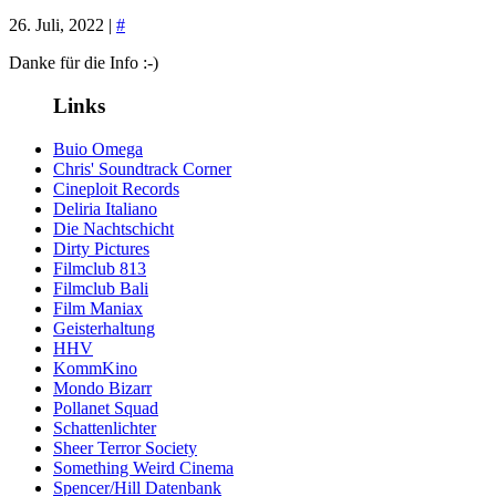
26. Juli, 2022 |
#
Danke für die Info :-)
Links
Buio Omega
Chris' Soundtrack Corner
Cineploit Records
Deliria Italiano
Die Nachtschicht
Dirty Pictures
Filmclub 813
Filmclub Bali
Film Maniax
Geisterhaltung
HHV
KommKino
Mondo Bizarr
Pollanet Squad
Schattenlichter
Sheer Terror Society
Something Weird Cinema
Spencer/Hill Datenbank