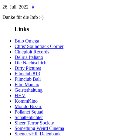
26. Juli, 2022 |
#
Danke für die Info :-)
Links
Buio Omega
Chris' Soundtrack Corner
Cineploit Records
Deliria Italiano
Die Nachtschicht
Dirty Pictures
Filmclub 813
Filmclub Bali
Film Maniax
Geisterhaltung
HHV
KommKino
Mondo Bizarr
Pollanet Squad
Schattenlichter
Sheer Terror Society
Something Weird Cinema
Spencer/Hill Datenbank