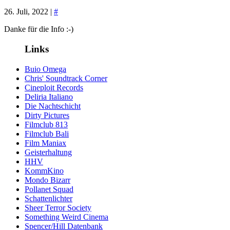
26. Juli, 2022 |
#
Danke für die Info :-)
Links
Buio Omega
Chris' Soundtrack Corner
Cineploit Records
Deliria Italiano
Die Nachtschicht
Dirty Pictures
Filmclub 813
Filmclub Bali
Film Maniax
Geisterhaltung
HHV
KommKino
Mondo Bizarr
Pollanet Squad
Schattenlichter
Sheer Terror Society
Something Weird Cinema
Spencer/Hill Datenbank