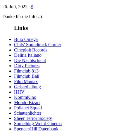
26. Juli, 2022 |
#
Danke für die Info :-)
Links
Buio Omega
Chris' Soundtrack Corner
Cineploit Records
Deliria Italiano
Die Nachtschicht
Dirty Pictures
Filmclub 813
Filmclub Bali
Film Maniax
Geisterhaltung
HHV
KommKino
Mondo Bizarr
Pollanet Squad
Schattenlichter
Sheer Terror Society
Something Weird Cinema
Spencer/Hill Datenbank