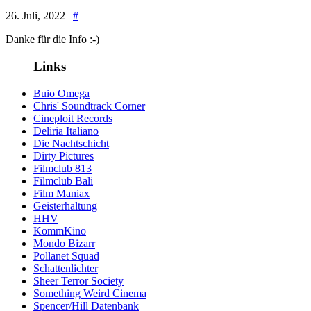
26. Juli, 2022 |
#
Danke für die Info :-)
Links
Buio Omega
Chris' Soundtrack Corner
Cineploit Records
Deliria Italiano
Die Nachtschicht
Dirty Pictures
Filmclub 813
Filmclub Bali
Film Maniax
Geisterhaltung
HHV
KommKino
Mondo Bizarr
Pollanet Squad
Schattenlichter
Sheer Terror Society
Something Weird Cinema
Spencer/Hill Datenbank