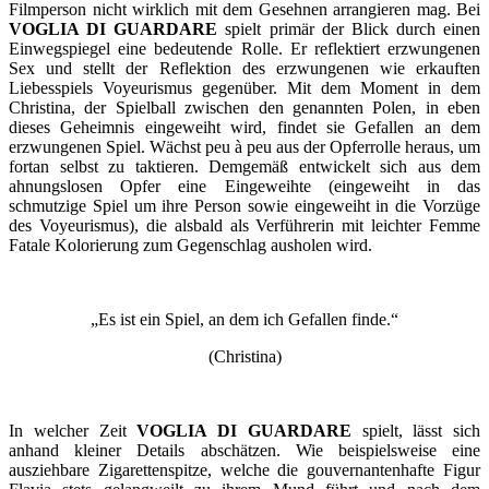
Filmperson nicht wirklich mit dem Gesehnen arrangieren mag. Bei
VOGLIA DI GUARDARE
spielt primär der Blick durch einen
Einwegspiegel eine bedeutende Rolle. Er reflektiert erzwungenen
Sex und stellt der Reflektion des erzwungenen wie erkauften
Liebesspiels Voyeurismus gegenüber. Mit dem Moment in dem
Christina, der Spielball zwischen den genannten Polen, in eben
dieses Geheimnis eingeweiht wird, findet sie Gefallen an dem
erzwungenen Spiel. Wächst peu à peu aus der Opferrolle heraus, um
fortan selbst zu taktieren. Demgemäß entwickelt sich aus dem
ahnungslosen Opfer eine Eingeweihte (eingeweiht in das
schmutzige Spiel um ihre Person sowie eingeweiht in die Vorzüge
des Voyeurismus), die alsbald als Verführerin mit leichter Femme
Fatale Kolorierung zum Gegenschlag ausholen wird.
„Es ist ein Spiel, an dem ich Gefallen finde.“
(Christina)
In welcher Zeit
VOGLIA DI GUARDARE
spielt, lässt sich
anhand kleiner Details abschätzen. Wie beispielsweise eine
ausziehbare Zigarettenspitze, welche die gouvernantenhafte Figur