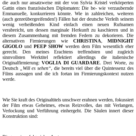
die auch nur ansatzweise mit der von Sylvia Kristel verkörperten
Gattin eines französischen Diplomaten: Die be- wie verzaubernde
Emmanuelle, konkurrieren könnte. Wie in zahlreichen, weiteren
(auch genreübergreifenden!) Fällen hat der deutsche Verleih seinem
wenig verheißenden Kind einfach einen neuen Rufnamen
verabreicht, um dessen marginale Herkunft zu kaschieren und in
diesem Zusammenhang mit fremden Federn zu dekorieren. Die
alternativen Firmierungen wie
CHRISTINA
,
MIDNIGHT
GIGOLO
und
PEEP SHOW
werden dem Film wesentlich eher
gerecht. Den meines Erachtens treffendsten und zugleich
sinnvollsten Werktitel reflektiert allerdings die italienische
Originalfirmierung:
VOGLIA DI GUARDARE
. Drei Worte, zu
Deutsch
„Will es sehen“
, die bereits viel über die Quintessenz des
Films aussagen und die ich fortan im Firmierungskontext nutzen
werde.
Wie Sie kraft des Originaltitels unschwer erahnen werden, fokussiert
der Film etwas Geheimes, etwas Reizvolles, das mit Verlangen,
Verlockung und Verführung einhergeht. Die Säulen innert dieser
Konstruktion sind: