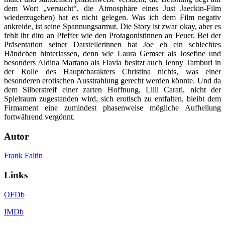
dem Wort „versucht“, die Atmosphäre eines Just Jaeckin-Film
wiederzugeben) hat es nicht gelegen. Was ich dem Film negativ
ankreide, ist seine Spannungsarmut. Die Story ist zwar okay, aber es
fehlt ihr dito an Pfeffer wie den Protagonistinnen an Feuer. Bei der
Präsentation seiner Darstellerinnen hat Joe eh ein schlechtes
Händchen hinterlassen, denn wie Laura Gemser als Josefine und
besonders Aldina Martano als Flavia besitzt auch Jenny Tamburi in
der Rolle des Hauptcharakters Christina nichts, was einer
besonderen erotischen Ausstrahlung gerecht werden könnte. Und da
dem Silberstreif einer zarten Hoffnung, Lilli Carati, nicht der
Spielraum zugestanden wird, sich erotisch zu entfalten, bleibt dem
Firmament eine zumindest phasenweise mögliche Aufhellung
fortwährend vergönnt.
Autor
Frank Faltin
Links
OFDb
IMDb