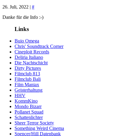
26. Juli, 2022 |
#
Danke für die Info :-)
Links
Buio Omega
Chris' Soundtrack Corner
Cineploit Records
Deliria Italiano
Die Nachtschicht
Dirty Pictures
Filmclub 813
Filmclub Bali
Film Maniax
Geisterhaltung
HHV
KommKino
Mondo Bizarr
Pollanet Squad
Schattenlichter
Sheer Terror Society
Something Weird Cinema
Spencer/Hill Datenbank