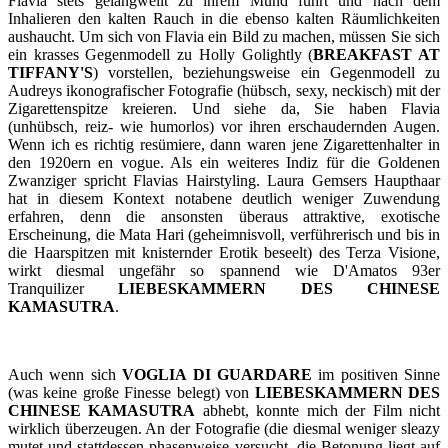
Flavia stets gelangweilt zu ihrem Mund führt und nach dem
Inhalieren den kalten Rauch in die ebenso kalten Räumlichkeiten
aushaucht. Um sich von Flavia ein Bild zu machen, müssen Sie sich
ein krasses Gegenmodell zu Holly Golightly (
BREAKFAST AT
TIFFANY'S
) vorstellen, beziehungsweise ein Gegenmodell zu
Audreys ikonografischer Fotografie (hübsch, sexy, neckisch) mit der
Zigarettenspitze kreieren. Und siehe da, Sie haben Flavia
(unhübsch, reiz- wie humorlos) vor ihren erschaudernden Augen.
Wenn ich es richtig resümiere, dann waren jene Zigarettenhalter in
den 1920ern en vogue. Als ein weiteres Indiz für die Goldenen
Zwanziger spricht Flavias Hairstyling. Laura Gemsers Haupthaar
hat in diesem Kontext notabene deutlich weniger Zuwendung
erfahren, denn die ansonsten überaus attraktive, exotische
Erscheinung, die Mata Hari (geheimnisvoll, verführerisch und bis in
die Haarspitzen mit knisternder Erotik beseelt) des Terza Visione,
wirkt diesmal ungefähr so spannend wie D'Amatos 93er
Tranquilizer
LIEBESKAMMERN DES CHINESE
KAMASUTRA
.
Auch wenn sich
VOGLIA DI GUARDARE
im positiven Sinne
(was keine große Finesse belegt) von
LIEBESKAMMERN DES
CHINESE KAMASUTRA
abhebt, konnte mich der Film nicht
wirklich überzeugen. An der Fotografie (die diesmal weniger sleazy
mutet und stattdessen phasenweise versucht, die Betonung liegt auf