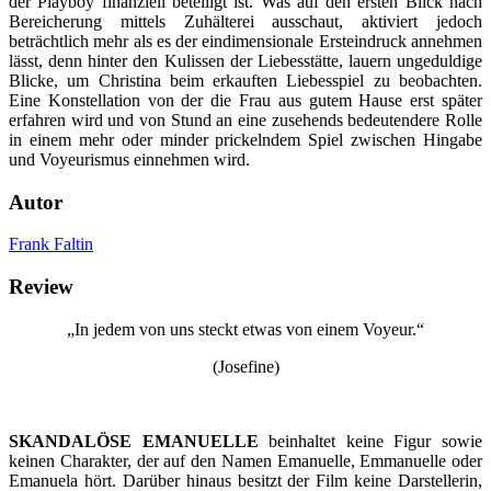
der Playboy finanziell beteiligt ist. Was auf den ersten Blick nach
Bereicherung mittels Zuhälterei ausschaut, aktiviert jedoch
beträchtlich mehr als es der eindimensionale Ersteindruck annehmen
lässt, denn hinter den Kulissen der Liebesstätte, lauern ungeduldige
Blicke, um Christina beim erkauften Liebesspiel zu beobachten.
Eine Konstellation von der die Frau aus gutem Hause erst später
erfahren wird und von Stund an eine zusehends bedeutendere Rolle
in einem mehr oder minder prickelndem Spiel zwischen Hingabe
und Voyeurismus einnehmen wird.
Autor
Frank Faltin
Review
„In jedem von uns steckt etwas von einem Voyeur.“
(Josefine)
SKANDALÖSE EMANUELLE
beinhaltet keine Figur sowie
keinen Charakter, der auf den Namen Emanuelle, Emmanuelle oder
Emanuela hört. Darüber hinaus besitzt der Film keine Darstellerin,