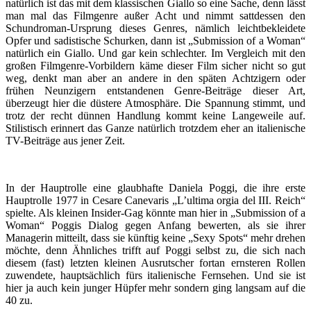
natürlich ist das mit dem klassischen Giallo so eine Sache, denn lässt
man mal das Filmgenre außer Acht und nimmt sattdessen den
Schundroman-Ursprung dieses Genres, nämlich leichtbekleidete
Opfer und sadistische Schurken, dann ist „Submission of a Woman“
natürlich ein Giallo. Und gar kein schlechter. Im Vergleich mit den
großen Filmgenre-Vorbildern käme dieser Film sicher nicht so gut
weg, denkt man aber an andere in den späten Achtzigern oder
frühen Neunzigern entstandenen Genre-Beiträge dieser Art,
überzeugt hier die düstere Atmosphäre. Die Spannung stimmt, und
trotz der recht dünnen Handlung kommt keine Langeweile auf.
Stilistisch erinnert das Ganze natürlich trotzdem eher an italienische
TV-Beiträge aus jener Zeit.
In der Hauptrolle eine glaubhafte Daniela Poggi, die ihre erste
Hauptrolle 1977 in Cesare Canevaris „L’ultima orgia del III. Reich“
spielte. Als kleinen Insider-Gag könnte man hier in „Submission of a
Woman“ Poggis Dialog gegen Anfang bewerten, als sie ihrer
Managerin mitteilt, dass sie künftig keine „Sexy Spots“ mehr drehen
möchte, denn Ähnliches trifft auf Poggi selbst zu, die sich nach
diesem (fast) letzten kleinen Ausrutscher fortan ernsteren Rollen
zuwendete, hauptsächlich fürs italienische Fernsehen. Und sie ist
hier ja auch kein junger Hüpfer mehr sondern ging langsam auf die
40 zu.