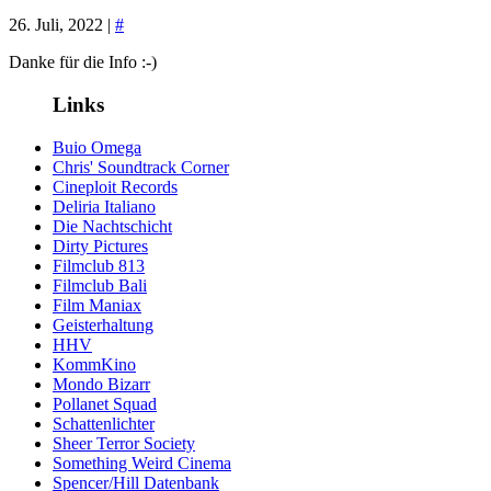
26. Juli, 2022 |
#
Danke für die Info :-)
Links
Buio Omega
Chris' Soundtrack Corner
Cineploit Records
Deliria Italiano
Die Nachtschicht
Dirty Pictures
Filmclub 813
Filmclub Bali
Film Maniax
Geisterhaltung
HHV
KommKino
Mondo Bizarr
Pollanet Squad
Schattenlichter
Sheer Terror Society
Something Weird Cinema
Spencer/Hill Datenbank