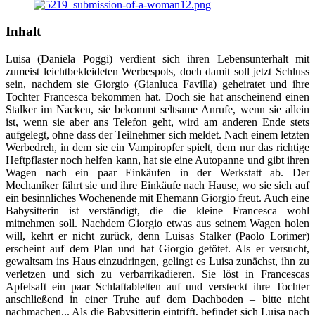
Inhalt
Luisa (Daniela Poggi) verdient sich ihren Lebensunterhalt mit
zumeist leichtbekleideten Werbespots, doch damit soll jetzt Schluss
sein, nachdem sie Giorgio (Gianluca Favilla) geheiratet und ihre
Tochter Francesca bekommen hat. Doch sie hat anscheinend einen
Stalker im Nacken, sie bekommt seltsame Anrufe, wenn sie allein
ist, wenn sie aber ans Telefon geht, wird am anderen Ende stets
aufgelegt, ohne dass der Teilnehmer sich meldet. Nach einem letzten
Werbedreh, in dem sie ein Vampiropfer spielt, dem nur das richtige
Heftpflaster noch helfen kann, hat sie eine Autopanne und gibt ihren
Wagen nach ein paar Einkäufen in der Werkstatt ab. Der
Mechaniker fährt sie und ihre Einkäufe nach Hause, wo sie sich auf
ein besinnliches Wochenende mit Ehemann Giorgio freut. Auch eine
Babysitterin ist verständigt, die die kleine Francesca wohl
mitnehmen soll. Nachdem Giorgio etwas aus seinem Wagen holen
will, kehrt er nicht zurück, denn Luisas Stalker (Paolo Lorimer)
erscheint auf dem Plan und hat Giorgio getötet. Als er versucht,
gewaltsam ins Haus einzudringen, gelingt es Luisa zunächst, ihn zu
verletzen und sich zu verbarrikadieren. Sie löst in Francescas
Apfelsaft ein paar Schlaftabletten auf und versteckt ihre Tochter
anschließend in einer Truhe auf dem Dachboden – bitte nicht
nachmachen... Als die Babysitterin eintrifft, befindet sich Luisa nach