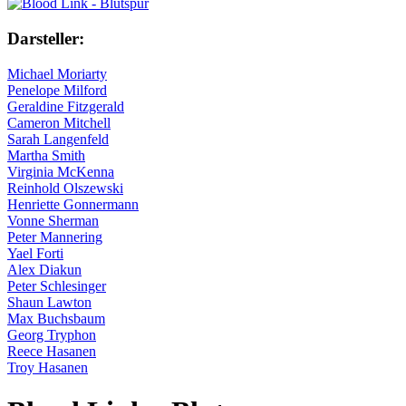
Darsteller:
Michael Moriarty
Penelope Milford
Geraldine Fitzgerald
Cameron Mitchell
Sarah Langenfeld
Martha Smith
Virginia McKenna
Reinhold Olszewski
Henriette Gonnermann
Vonne Sherman
Peter Mannering
Yael Forti
Alex Diakun
Peter Schlesinger
Shaun Lawton
Max Buchsbaum
Georg Tryphon
Reece Hasanen
Troy Hasanen