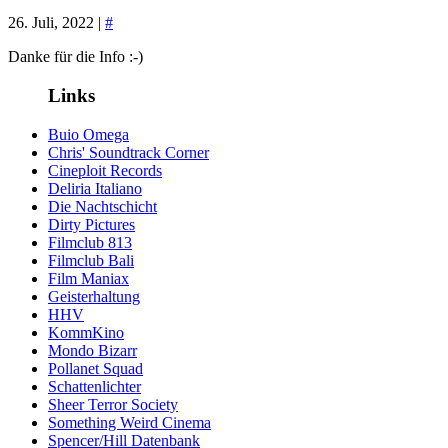
26. Juli, 2022 |
#
Danke für die Info :-)
Links
Buio Omega
Chris' Soundtrack Corner
Cineploit Records
Deliria Italiano
Die Nachtschicht
Dirty Pictures
Filmclub 813
Filmclub Bali
Film Maniax
Geisterhaltung
HHV
KommKino
Mondo Bizarr
Pollanet Squad
Schattenlichter
Sheer Terror Society
Something Weird Cinema
Spencer/Hill Datenbank