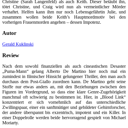
Christine (Sarah Langenfeld) als auch Keith. Dieser betäubt ihn,
tötet Christine, und Craig wird nun als vermeintlicher Mörder
verhaftet. Helfen kann ihm nur noch Lebensgefährtin Julie, und
zusammen wollen beide Keith’s Hauptmordmotiv bei den
vorherigen Frauenmorden angehen – dessen Impotenz.
Autor
Gerald Kuklinski
Review
Nach dem sowohl finanziellen als auch cineastischen Desaster
„Puma-Mann“ gelang Alberto De Martino hier noch mal ein
zumindest in filmischer Hinsicht gelungener Thriller, den man auch
durchaus dem Post-Giallo zuordnen kann. De Martino geht seine
Stoffe nur etwas anders an, mit den Beziehungen zwischen den
Figuren im Vordergrund, so dass eine klare Genre-Zugehörigkeit
manchmal oft schwierig zu bestimmen ist. Hier, in „Blood Link“
konzentriert er sich vornehmlich auf das unterschiedliche
Zwillingspaar, einer ein sanftmütiger und gebildeter Gehirnforscher,
der andere überspannt bis exzentrisch, impotent und ein Killer. In
einer Doppelrolle werden beide hervorragend gespielt von Michael
Moriarty.