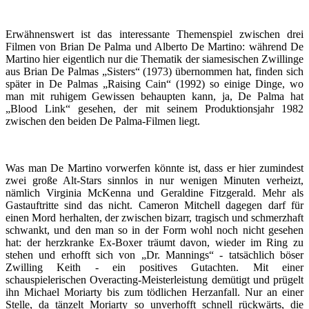
Erwähnenswert ist das interessante Themenspiel zwischen drei
Filmen von Brian De Palma und Alberto De Martino: während De
Martino hier eigentlich nur die Thematik der siamesischen Zwillinge
aus Brian De Palmas „Sisters“ (1973) übernommen hat, finden sich
später in De Palmas „Raising Cain“ (1992) so einige Dinge, wo
man mit ruhigem Gewissen behaupten kann, ja, De Palma hat
„Blood Link“ gesehen, der mit seinem Produktionsjahr 1982
zwischen den beiden De Palma-Filmen liegt.
Was man De Martino vorwerfen könnte ist, dass er hier zumindest
zwei große Alt-Stars sinnlos in nur wenigen Minuten verheizt,
nämlich Virginia McKenna und Geraldine Fitzgerald. Mehr als
Gastauftritte sind das nicht. Cameron Mitchell dagegen darf für
einen Mord herhalten, der zwischen bizarr, tragisch und schmerzhaft
schwankt, und den man so in der Form wohl noch nicht gesehen
hat: der herzkranke Ex-Boxer träumt davon, wieder im Ring zu
stehen und erhofft sich von „Dr. Mannings“ - tatsächlich böser
Zwilling Keith - ein positives Gutachten. Mit einer
schauspielerischen Overacting-Meisterleistung demütigt und prügelt
ihn Michael Moriarty bis zum tödlichen Herzanfall. Nur an einer
Stelle, da tänzelt Moriarty so unverhofft schnell rückwärts, die