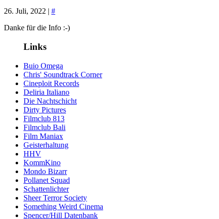
26. Juli, 2022 |
#
Danke für die Info :-)
Links
Buio Omega
Chris' Soundtrack Corner
Cineploit Records
Deliria Italiano
Die Nachtschicht
Dirty Pictures
Filmclub 813
Filmclub Bali
Film Maniax
Geisterhaltung
HHV
KommKino
Mondo Bizarr
Pollanet Squad
Schattenlichter
Sheer Terror Society
Something Weird Cinema
Spencer/Hill Datenbank