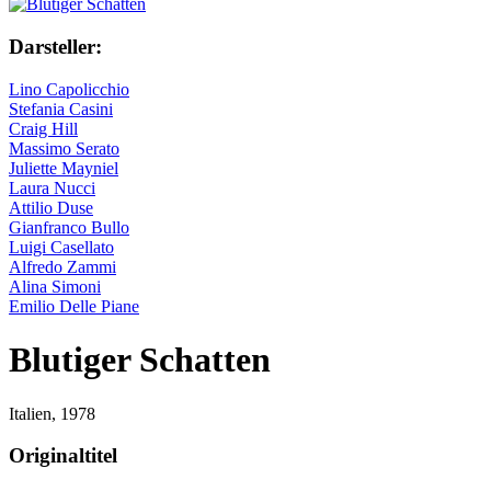
Darsteller:
Lino Capolicchio
Stefania Casini
Craig Hill
Massimo Serato
Juliette Mayniel
Laura Nucci
Attilio Duse
Gianfranco Bullo
Luigi Casellato
Alfredo Zammi
Alina Simoni
Emilio Delle Piane
Blutiger Schatten
Italien,
1978
Originaltitel