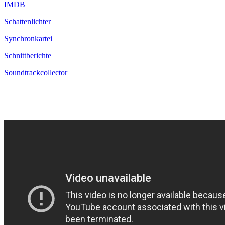
IMDB
Schattenlichter
Synchronkartei
Schnittberichte
Soundtrackcollector