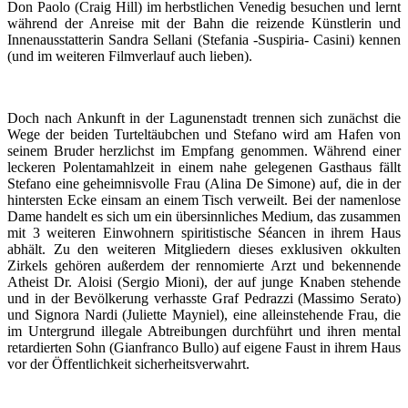
Don Paolo (Craig Hill) im herbstlichen Venedig besuchen und lernt
während der Anreise mit der Bahn die reizende Künstlerin und
Innenausstatterin Sandra Sellani (Stefania -Suspiria- Casini) kennen
(und im weiteren Filmverlauf auch lieben).
Doch nach Ankunft in der Lagunenstadt trennen sich zunächst die
Wege der beiden Turteltäubchen und Stefano wird am Hafen von
seinem Bruder herzlichst im Empfang genommen. Während einer
leckeren Polentamahlzeit in einem nahe gelegenen Gasthaus fällt
Stefano eine geheimnisvolle Frau (Alina De Simone) auf, die in der
hintersten Ecke einsam an einem Tisch verweilt. Bei der namenlose
Dame handelt es sich um ein übersinnliches Medium, das zusammen
mit 3 weiteren Einwohnern spiritistische Séancen in ihrem Haus
abhält. Zu den weiteren Mitgliedern dieses exklusiven okkulten
Zirkels gehören außerdem der rennomierte Arzt und bekennende
Atheist Dr. Aloisi (Sergio Mioni), der auf junge Knaben stehende
und in der Bevölkerung verhasste Graf Pedrazzi (Massimo Serato)
und Signora Nardi (Juliette Mayniel), eine alleinstehende Frau, die
im Untergrund illegale Abtreibungen durchführt und ihren mental
retardierten Sohn (Gianfranco Bullo) auf eigene Faust in ihrem Haus
vor der Öffentlichkeit sicherheitsverwahrt.