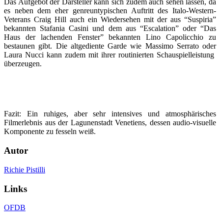
Das Aufgebot der Darsteller kann sich zudem auch sehen lassen, da
es neben dem eher genreuntypischen Auftritt des Italo-Western-
Veterans Craig Hill auch ein Wiedersehen mit der aus “Suspiria”
bekannten Stafania Casini und dem aus “Escalation” oder “Das
Haus der lachenden Fenster” bekannten Lino Capolicchio zu
bestaunen gibt. Die altgediente Garde wie Massimo Serrato oder
Laura Nucci kann zudem mit ihrer routinierten Schauspielleistung
überzeugen.
Fazit: Ein ruhiges, aber sehr intensives und atmosphärisches
Filmerlebnis aus der Lagunenstadt Venetiens, dessen audio-visuelle
Komponente zu fesseln weiß.
Autor
Richie Pistilli
Links
OFDB