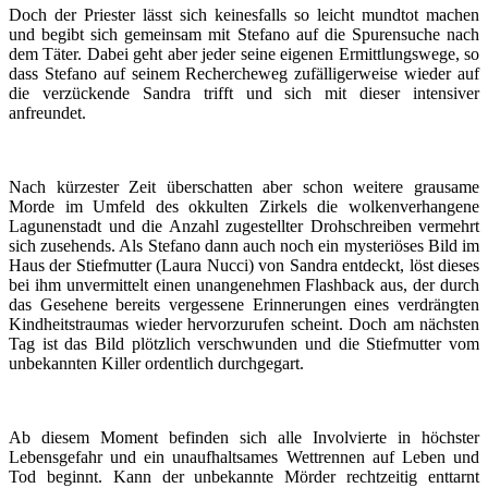
Doch der Priester lässt sich keinesfalls so leicht mundtot machen
und begibt sich gemeinsam mit Stefano auf die Spurensuche nach
dem Täter. Dabei geht aber jeder seine eigenen Ermittlungswege, so
dass Stefano auf seinem Rechercheweg zufälligerweise wieder auf
die verzückende Sandra trifft und sich mit dieser intensiver
anfreundet.
Nach kürzester Zeit überschatten aber schon weitere grausame
Morde im Umfeld des okkulten Zirkels die wolkenverhangene
Lagunenstadt und die Anzahl zugestellter Drohschreiben vermehrt
sich zusehends. Als Stefano dann auch noch ein mysteriöses Bild im
Haus der Stiefmutter (Laura Nucci) von Sandra entdeckt, löst dieses
bei ihm unvermittelt einen unangenehmen Flashback aus, der durch
das Gesehene bereits vergessene Erinnerungen eines verdrängten
Kindheitstraumas wieder hervorzurufen scheint. Doch am nächsten
Tag ist das Bild plötzlich verschwunden und die Stiefmutter vom
unbekannten Killer ordentlich durchgegart.
Ab diesem Moment befinden sich alle Involvierte in höchster
Lebensgefahr und ein unaufhaltsames Wettrennen auf Leben und
Tod beginnt. Kann der unbekannte Mörder rechtzeitig enttarnt