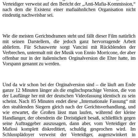
Verteidiger verweist auf den Bericht der „Anti-Mafia-Kommission,“
nach dem die Existenz einer mafiaähnlichen Organisation nicht
eindeutig nachweisbar sei.
Wie die meisten Gerichtsdramen steht und fällt dieser Film natürlich
mit seinen Darstellern, die jedoch ganz hervorragende Arbeit
abliefern. Für Schauwerte sorgt Vancini mit Rückblenden der
Verbrechen, untermalt mit der Musik von Ennio Morricone, der aber
offenbar nur in der italienischen Orginalversion die Ehre hatte, im
Vorspann genannt zu werden.
Und da wir schon bei der Orginalversion sind – die läuft am Ende
ganze 12 Minuten länger als die englischsprachige Version, die von
der Lauflänge her mit der deutschen Videofassung identisch zu sein
scheint. Nach 85 Minuten endet diese „Internationale Fassung“ mit
den strahlenden Siegern gleich nach der Gerichtsverhandlung, und
wie erwartet, die Großen lässt man laufen, während der kleine
Handlanger, der obendrein die Dreistigkeit besaß, schließlich gegen
seine Auftraggeber auszusagen, dann aber, vom Verteidiger der
Mafiosi komplett diskreditiert, schuldig gesprochen wird. Im
Schlussplädoyer verweist der Verteidiger, augenzwinkert in