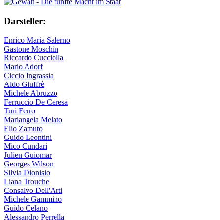
Darsteller:
Enrico Maria Salerno
Gastone Moschin
Riccardo Cucciolla
Mario Adorf
Ciccio Ingrassia
Aldo Giuffrè
Michele Abruzzo
Ferruccio De Ceresa
Turi Ferro
Mariangela Melato
Elio Zamuto
Guido Leontini
Mico Cundari
Julien Guiomar
Georges Wilson
Silvia Dionisio
Liana Trouche
Consalvo Dell'Arti
Michele Gammino
Guido Celano
Alessandro Perrella