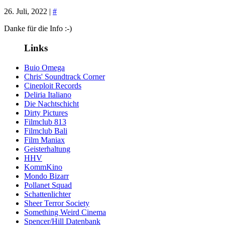
26. Juli, 2022 |
#
Danke für die Info :-)
Links
Buio Omega
Chris' Soundtrack Corner
Cineploit Records
Deliria Italiano
Die Nachtschicht
Dirty Pictures
Filmclub 813
Filmclub Bali
Film Maniax
Geisterhaltung
HHV
KommKino
Mondo Bizarr
Pollanet Squad
Schattenlichter
Sheer Terror Society
Something Weird Cinema
Spencer/Hill Datenbank