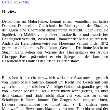
Gerald Kuklinski
Review
Denkt man an Mafia-Filme, kommt einem vermutlich als Erstes
Damiano Damiani ins Gedächtnis. Im Vordergrund: der Einzelne,
der gegen eine Übermacht anzukämpfen versucht. Oder Pasquale
Squitieri, der Mithilfe von penibler charakterlicher und historischer
Genauigkeit versucht, Wesen und Charakter der Mafia zu erfassen.
Anders die Herangehensweise von Florestano Vancini in der 1972
gedrehten de Laurentiis-Produktion „Gewalt – Die fünfte Macht im
Staat.“ Ganz getreu der Vorlage des Theaterstücks des Autors
Giuseppe Fava präsentiert er ein Spiegelbild der korrupten
Gesellschaft des Italiens der 70er als Gerichtsfarce.
Ein schon bald recht verzweifelt wirkender Staatsanwalt, gespielt
von Enrico Maria Salerno, kämpft um Recht und Gesetz mit dem
zynischen und polemischen Verteidiger Colonnesi, grandios gespielt
von Gastone Moschin. Der Richter thront recht gleichgültig über
dem Ganzen und findet nicht allzu viel vor, was zu einem
Schuldspruch führen könnte. Die Zeugen sind eingeschüchtert,
Beweise verschwinden (so findet sich z. B. anstelle einer
Mordwaffe im Beweisumschlag ein verrostetes Türschloss), und der