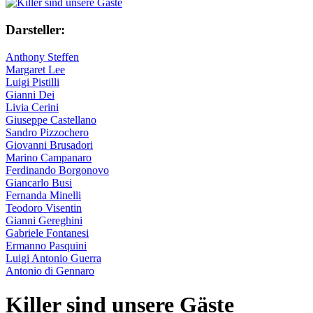
Darsteller:
Anthony Steffen
Margaret Lee
Luigi Pistilli
Gianni Dei
Livia Cerini
Giuseppe Castellano
Sandro Pizzochero
Giovanni Brusadori
Marino Campanaro
Ferdinando Borgonovo
Giancarlo Busi
Fernanda Minelli
Teodoro Visentin
Gianni Gereghini
Gabriele Fontanesi
Ermanno Pasquini
Luigi Antonio Guerra
Antonio di Gennaro
Killer sind unsere Gäste