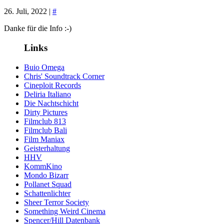
26. Juli, 2022 |
#
Danke für die Info :-)
Links
Buio Omega
Chris' Soundtrack Corner
Cineploit Records
Deliria Italiano
Die Nachtschicht
Dirty Pictures
Filmclub 813
Filmclub Bali
Film Maniax
Geisterhaltung
HHV
KommKino
Mondo Bizarr
Pollanet Squad
Schattenlichter
Sheer Terror Society
Something Weird Cinema
Spencer/Hill Datenbank