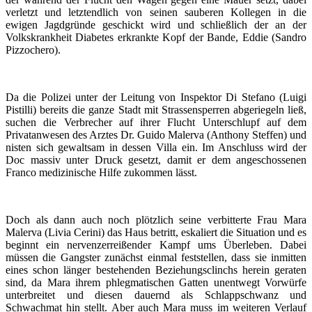
verletzt und letztendlich von seinen sauberen Kollegen in die
ewigen Jagdgründe geschickt wird und schließlich der an der
Volkskrankheit Diabetes erkrankte Kopf der Bande, Eddie (Sandro
Pizzochero).
Da die Polizei unter der Leitung von Inspektor Di Stefano (Luigi
Pistilli) bereits die ganze Stadt mit Strassensperren abgeriegeln ließ,
suchen die Verbrecher auf ihrer Flucht Unterschlupf auf dem
Privatanwesen des Arztes Dr. Guido Malerva (Anthony Steffen) und
nisten sich gewaltsam in dessen Villa ein. Im Anschluss wird der
Doc massiv unter Druck gesetzt, damit er dem angeschossenen
Franco medizinische Hilfe zukommen lässt.
Doch als dann auch noch plötzlich seine verbitterte Frau Mara
Malerva (Livia Cerini) das Haus betritt, eskaliert die Situation und es
beginnt ein nervenzerreißender Kampf ums Überleben. Dabei
müssen die Gangster zunächst einmal feststellen, dass sie inmitten
eines schon länger bestehenden Beziehungsclinchs herein geraten
sind, da Mara ihrem phlegmatischen Gatten unentwegt Vorwürfe
unterbreitet und diesen dauernd als Schlappschwanz und
Schwachmat hin stellt. Aber auch Mara muss im weiteren Verlauf