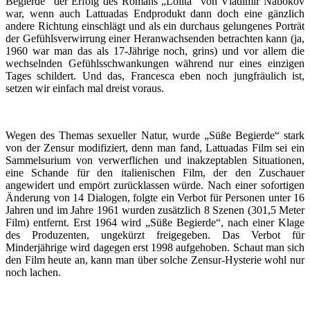
Begierde“ der Erfolg des Romans „Lolita“ von Vladimir Nabokov
war, wenn auch Lattuadas Endprodukt dann doch eine gänzlich
andere Richtung einschlägt und als ein durchaus gelungenes Porträt
der Gefühlsverwirrung einer Heranwachsenden betrachten kann (ja,
1960 war man das als 17-Jährige noch, grins) und vor allem die
wechselnden Gefühlsschwankungen während nur eines einzigen
Tages schildert. Und das, Francesca eben noch jungfräulich ist,
setzen wir einfach mal dreist voraus.
Wegen des Themas sexueller Natur, wurde „Süße Begierde“ stark
von der Zensur modifiziert, denn man fand, Lattuadas Film sei ein
Sammelsurium von verwerflichen und inakzeptablen Situationen,
eine Schande für den italienischen Film, der den Zuschauer
angewidert und empört zurücklassen würde. Nach einer sofortigen
Änderung von 14 Dialogen, folgte ein Verbot für Personen unter 16
Jahren und im Jahre 1961 wurden zusätzlich 8 Szenen (301,5 Meter
Film) entfernt. Erst 1964 wird „Süße Begierde“, nach einer Klage
des Produzenten, ungekürzt freigegeben. Das Verbot für
Minderjährige wird dagegen erst 1998 aufgehoben. Schaut man sich
den Film heute an, kann man über solche Zensur-Hysterie wohl nur
noch lachen.