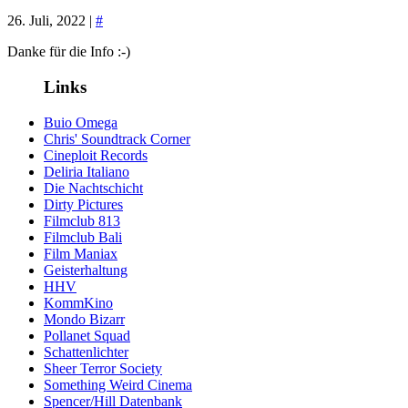
26. Juli, 2022 |
#
Danke für die Info :-)
Links
Buio Omega
Chris' Soundtrack Corner
Cineploit Records
Deliria Italiano
Die Nachtschicht
Dirty Pictures
Filmclub 813
Filmclub Bali
Film Maniax
Geisterhaltung
HHV
KommKino
Mondo Bizarr
Pollanet Squad
Schattenlichter
Sheer Terror Society
Something Weird Cinema
Spencer/Hill Datenbank