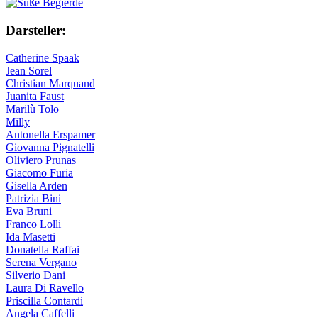
Darsteller:
Catherine Spaak
Jean Sorel
Christian Marquand
Juanita Faust
Marilù Tolo
Milly
Antonella Erspamer
Giovanna Pignatelli
Oliviero Prunas
Giacomo Furia
Gisella Arden
Patrizia Bini
Eva Bruni
Franco Lolli
Ida Masetti
Donatella Raffai
Serena Vergano
Silverio Dani
Laura Di Ravello
Priscilla Contardi
Angela Caffelli