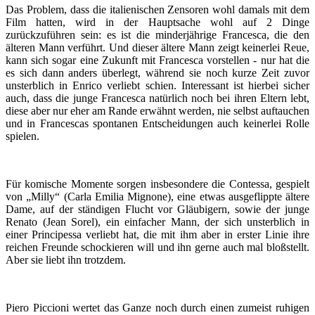
Das Problem, dass die italienischen Zensoren wohl damals mit dem
Film hatten, wird in der Hauptsache wohl auf 2 Dinge
zurückzuführen sein: es ist die minderjährige Francesca, die den
älteren Mann verführt. Und dieser ältere Mann zeigt keinerlei Reue,
kann sich sogar eine Zukunft mit Francesca vorstellen - nur hat die
es sich dann anders überlegt, während sie noch kurze Zeit zuvor
unsterblich in Enrico verliebt schien. Interessant ist hierbei sicher
auch, dass die junge Francesca natürlich noch bei ihren Eltern lebt,
diese aber nur eher am Rande erwähnt werden, nie selbst auftauchen
und in Francescas spontanen Entscheidungen auch keinerlei Rolle
spielen.
Für komische Momente sorgen insbesondere die Contessa, gespielt
von „Milly“ (Carla Emilia Mignone), eine etwas ausgeflippte ältere
Dame, auf der ständigen Flucht vor Gläubigern, sowie der junge
Renato (Jean Sorel), ein einfacher Mann, der sich unsterblich in
einer Principessa verliebt hat, die mit ihm aber in erster Linie ihre
reichen Freunde schockieren will und ihn gerne auch mal bloßstellt.
Aber sie liebt ihn trotzdem.
Piero Piccioni wertet das Ganze noch durch einen zumeist ruhigen