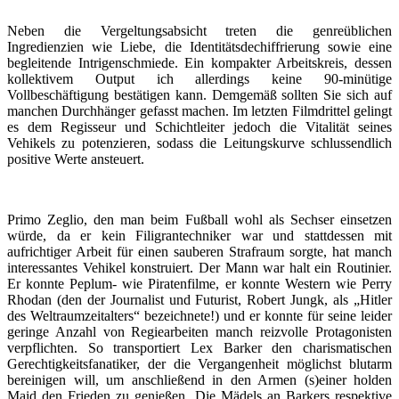
Neben die Vergeltungsabsicht treten die genreüblichen
Ingredienzien wie Liebe, die Identitätsdechiffrierung sowie eine
begleitende Intrigenschmiede. Ein kompakter Arbeitskreis, dessen
kollektivem Output ich allerdings keine 90-minütige
Vollbeschäftigung bestätigen kann. Demgemäß sollten Sie sich auf
manchen Durchhänger gefasst machen. Im letzten Filmdrittel gelingt
es dem Regisseur und Schichtleiter jedoch die Vitalität seines
Vehikels zu potenzieren, sodass die Leitungskurve schlussendlich
positive Werte ansteuert.
Primo Zeglio, den man beim Fußball wohl als Sechser einsetzen
würde, da er kein Filigrantechniker war und stattdessen mit
aufrichtiger Arbeit für einen sauberen Strafraum sorgte, hat manch
interessantes Vehikel konstruiert. Der Mann war halt ein Routinier.
Er konnte Peplum- wie Piratenfilme, er konnte Western wie Perry
Rhodan (den der Journalist und Futurist, Robert Jungk, als „Hitler
des Weltraumzeitalters“ bezeichnete!) und er konnte für seine leider
geringe Anzahl von Regiearbeiten manch reizvolle Protagonisten
verpflichten. So transportiert Lex Barker den charismatischen
Gerechtigkeitsfanatiker, der die Vergangenheit möglichst blutarm
bereinigen will, um anschließend in den Armen (s)einer holden
Maid den Frieden zu genießen. Die Mädels an Barkers respektive