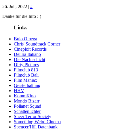
26. Juli, 2022 |
#
Danke für die Info :-)
Links
Buio Omega
Chris' Soundtrack Corner
Cineploit Records
Deliria Italiano
Die Nachtschicht
Dirty Pictures
Filmclub 813
Filmclub Bali
Film Maniax
Geisterhaltung
HHV
KommKino
Mondo Bizarr
Pollanet Squad
Schattenlichter
Sheer Terror Society
Something Weird Cinema
Spencer/Hill Datenbank