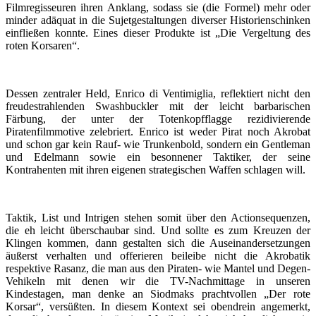
Filmregisseuren ihren Anklang, sodass sie (die Formel) mehr oder
minder adäquat in die Sujetgestaltungen diverser Historienschinken
einfließen konnte. Eines dieser Produkte ist „Die Vergeltung des
roten Korsaren“.
Dessen zentraler Held, Enrico di Ventimiglia, reflektiert nicht den
freudestrahlenden Swashbuckler mit der leicht barbarischen
Färbung, der unter der Totenkopfflagge rezidivierende
Piratenfilmmotive zelebriert. Enrico ist weder Pirat noch Akrobat
und schon gar kein Rauf- wie Trunkenbold, sondern ein Gentleman
und Edelmann sowie ein besonnener Taktiker, der seine
Kontrahenten mit ihren eigenen strategischen Waffen schlagen will.
Taktik, List und Intrigen stehen somit über den Actionsequenzen,
die eh leicht überschaubar sind. Und sollte es zum Kreuzen der
Klingen kommen, dann gestalten sich die Auseinandersetzungen
äußerst verhalten und offerieren beileibe nicht die Akrobatik
respektive Rasanz, die man aus den Piraten- wie Mantel und Degen-
Vehikeln mit denen wir die TV-Nachmittage in unseren
Kindestagen, man denke an Siodmaks prachtvollen „Der rote
Korsar“, versüßten. In diesem Kontext sei obendrein angemerkt,