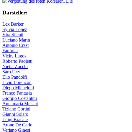
Darsteller:
Lex Barker
Sylvia Lopez
Vira Silenti
Luciano Marin
Antonio Crast
Fanfulla
Vicky Lagos
Roberto Paoletti
Nietta Zocchi
Saro Urzì
Elio Pandolfi
Livio Lorenzon
Diego Michelotti
Franco Fantasia
Giorgio Costantini
Annamaria Mustari
Tiziano Cortini
Gianni Solaro
Luigi Bracale
Arone De Carlo
Veriano Ginesi