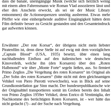
dass die banale, uneingängige Musik (welche sich herzlich wenig
mit einem alten Fahrensmann wie Roman Vlad assoziieren lässt und
eher den Anschein erweckt, als sei sie der Music Library
entnommen) die Actionsequenzen unnötig ausbremst. Etwas mehr
Pfeffer wie eine einhergehende auditive Eingängigkeit hätten dem
Film definitiv besser zu Gesicht gestanden und den Gesamteindruck
gar aufwerten können.
Erwähnter „Der rote Korsar“, der übrigens nicht mein liebster
Piratenfilm ist, denn diese Stelle ist auf ewig mit dem vorzüglichen
„Captain Blood“ (USA, 1935) besetzt, übte einen lang
nachhallenden Einfluss auf den italienischen wie deutschen
Kinoverleih, welche ihn (den Korsaren) über den „Roten
Halbmond“ wie über „Monte Forte“ segeln ließen, aus. So firmiert
Primo Zeglios „Die Vergeltung des roten Korsaren“ im Original als
„Der Sohn des roten Korsaren“ (bitte nicht mit dem gleichnamigen
Vehikel von Piero Pierotti verwechseln), was in Blick auf seine
Grundkonstellation gar Sinn macht. Der bundesrepublikanische wie
der Originaltitel transportieren somit im Groben bereits den Inhalt
von Primo Zeglios 1959er Vehikel, denn Enrico di Ventimiglia, der
Nachkomme des berüchtigten Roten Korsaren, ist - wer hätte das
nicht gedacht (?) - auf der Suche nach Vergeltung.