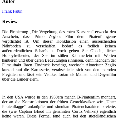
Autor
Frank Faltin
Review
Die Firmierung „Die Vergeltung des roten Korsaren“ erweckt den
Anschein, dass Primo Zeglios Film dem Piratenfilmgenre
verpflichtet ist. Um dieser Konklusion einen ausreichenden
Nährboden zu verschaffen, bedarf es freilich keinen
außerordentlichen Scharfsinn. Doch geben Sie Obacht, lieber
Hobbyfreibeuter, der Sie im stillen Kämmerlein mit Worten
hantieren und über deren Bedeutungen sinnieren, denn nachdem der
Filmauftakt Ihren Eindruck bestätigt, wechselt Altmeister Zeglio
kurz darauf die Karosserie, verabschiedet sich von den maroden
Fregatten und lässt sein Vehikel fortan als Mantel- und Degenfilm
über die Länder eiern.
In den USA wurde in den 1950ern manch B-Piratenfilm montiert,
der an die Konstruktionen der frühen Genreklassiker wie „Unter
Piratenflagge“ anknüpfte und simultan Piratencharaktere kreierte,
die (wie Captain Blood im genannten Curtiz-Vehikel) eigentlich
keine waren. Diese Formel fand auch bei den stiefelländischen