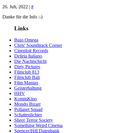
26. Juli, 2022 |
#
Danke für die Info :-)
Links
Buio Omega
Chris' Soundtrack Corner
Cineploit Records
Deliria Italiano
Die Nachtschicht
Dirty Pictures
Filmclub 813
Filmclub Bali
Film Maniax
Geisterhaltung
HHV
KommKino
Mondo Bizarr
Pollanet Squad
Schattenlichter
Sheer Terror Society
Something Weird Cinema
Spencer/Hill Datenbank