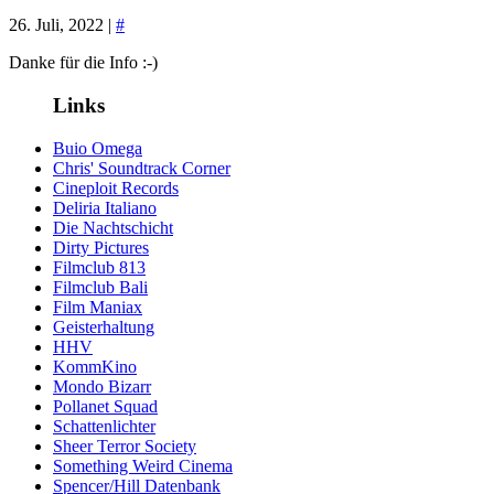
26. Juli, 2022 |
#
Danke für die Info :-)
Links
Buio Omega
Chris' Soundtrack Corner
Cineploit Records
Deliria Italiano
Die Nachtschicht
Dirty Pictures
Filmclub 813
Filmclub Bali
Film Maniax
Geisterhaltung
HHV
KommKino
Mondo Bizarr
Pollanet Squad
Schattenlichter
Sheer Terror Society
Something Weird Cinema
Spencer/Hill Datenbank