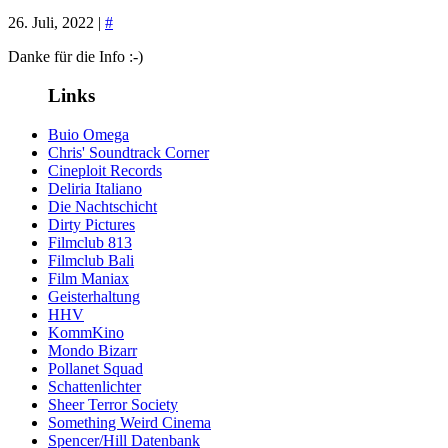
26. Juli, 2022 |
#
Danke für die Info :-)
Links
Buio Omega
Chris' Soundtrack Corner
Cineploit Records
Deliria Italiano
Die Nachtschicht
Dirty Pictures
Filmclub 813
Filmclub Bali
Film Maniax
Geisterhaltung
HHV
KommKino
Mondo Bizarr
Pollanet Squad
Schattenlichter
Sheer Terror Society
Something Weird Cinema
Spencer/Hill Datenbank