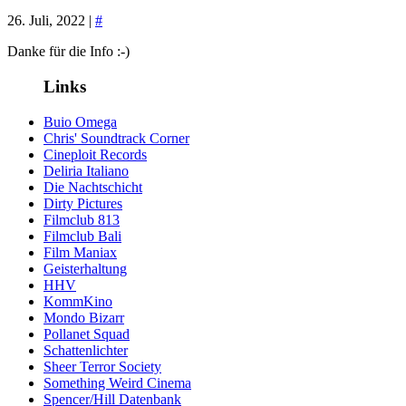
26. Juli, 2022 |
#
Danke für die Info :-)
Links
Buio Omega
Chris' Soundtrack Corner
Cineploit Records
Deliria Italiano
Die Nachtschicht
Dirty Pictures
Filmclub 813
Filmclub Bali
Film Maniax
Geisterhaltung
HHV
KommKino
Mondo Bizarr
Pollanet Squad
Schattenlichter
Sheer Terror Society
Something Weird Cinema
Spencer/Hill Datenbank