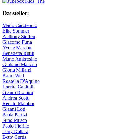
Darsteller:
Mario Carotenuto
Elke Sommer
Anthony Steffen
Giacomo Furia
Yvette Masson
Benedetta Rutili
Mario Ambrosino
Giuliano Mancini
Gloria Milland
Karin Well
Rossella D'Aquino
Loretta Capitoli
Gianni Riommi
Andrea Scotti
Renato Mambor
Gianni Loti
Paola Patrizi
Nino Musco
Paolo Fiorino
Tony Dallara
Betty Curtis