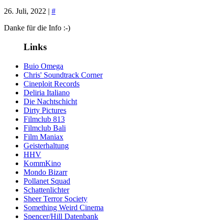
26. Juli, 2022 |
#
Danke für die Info :-)
Links
Buio Omega
Chris' Soundtrack Corner
Cineploit Records
Deliria Italiano
Die Nachtschicht
Dirty Pictures
Filmclub 813
Filmclub Bali
Film Maniax
Geisterhaltung
HHV
KommKino
Mondo Bizarr
Pollanet Squad
Schattenlichter
Sheer Terror Society
Something Weird Cinema
Spencer/Hill Datenbank