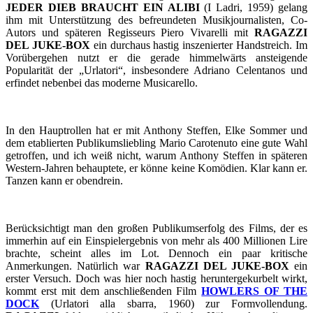
JEDER DIEB BRAUCHT EIN ALIBI
(I Ladri, 1959) gelang
ihm mit Unterstützung des befreundeten Musikjournalisten, Co-
Autors und späteren Regisseurs Piero Vivarelli mit
RAGAZZI
DEL JUKE-BOX
ein durchaus hastig inszenierter Handstreich. Im
Vorübergehen nutzt er die gerade himmelwärts ansteigende
Popularität der „Urlatori“, insbesondere Adriano Celentanos und
erfindet nebenbei das moderne Musicarello.
In den Hauptrollen hat er mit Anthony Steffen, Elke Sommer und
dem etablierten Publikumsliebling Mario Carotenuto eine gute Wahl
getroffen, und ich weiß nicht, warum Anthony Steffen in späteren
Western-Jahren behauptete, er könne keine Komödien. Klar kann er.
Tanzen kann er obendrein.
Berücksichtigt man den großen Publikumserfolg des Films, der es
immerhin auf ein Einspielergebnis von mehr als 400 Millionen Lire
brachte, scheint alles im Lot. Dennoch ein paar kritische
Anmerkungen. Natürlich war
RAGAZZI DEL JUKE-BOX
ein
erster Versuch. Doch was hier noch hastig heruntergekurbelt wirkt,
kommt erst mit dem anschließenden Film
HOWLERS OF THE
DOCK
(Urlatori alla sbarra, 1960) zur Formvollendung.