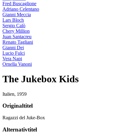
Fred Buscaglione
Adriano Celentano
Gianni Meccia
Lars Bloch
Sergio Calò
Chery Million
Juan Santacreu
Renato Tagliani
Gianni Dei
Lucio Fulci
Vera Napi
Ornella Vanoni
The Jukebox Kids
Italien,
1959
Originaltitel
Ragazzi del Juke-Box
Alternativtitel