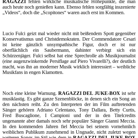
RAGAZZI
fehlen wirkliche musikalische Höhepunkte, die man
auch heute noch genießen kann. Ebenso fehlen sorgfältig inszenierte
„Videos“, doch die „Scopitones“ waren auch erst im Kommen.
Lucio Fulci geizt mal wieder nicht mit beißendem Spott gegenüber
Konservatismus und Christdemokraten. Der Commendatore Cesari
ist keine gänzlich unsympathische Figur, doch er ist nur
oberflächlich ein Saubermann, dahinter verbirgt sich ein
Schürzenjäger. Fulci selbst hat eine Sprechrolle als Musikjournalist
(eine augenzwinkernde Persiflage auf Piero Vivarelli?), der deutlich
macht, was ihn an moderner Musik wirklich interessiert – weibliche
Musikfans in engen Klamotten.
Noch eine kleine Warnung.
RAGAZZI DEL JUKE-BOX
ist sehr
musiklastig. Es gibt ganze Szenenblöcke, in denen sich ein Song an
den nächsten reiht. Zu den Interpreten der im Film auftretenden
Sänger gehören Adriano Celentano, Tony Dallara, Betty Curtis,
Fred Buscaglione, I Campioni und der in den Titelcredits
ungenannte aber damals noch sehr populäre Sänger Gianni Meccia.
In den kommenden Jahren fiel Meccia bei seinem vornehmlich
weiblichen Publikum zunehmend in Ungnade, nicht zuletzt wegen
weiteren Songs im Stil wie dem in
RAGAZZI DEL JUKE-BOX