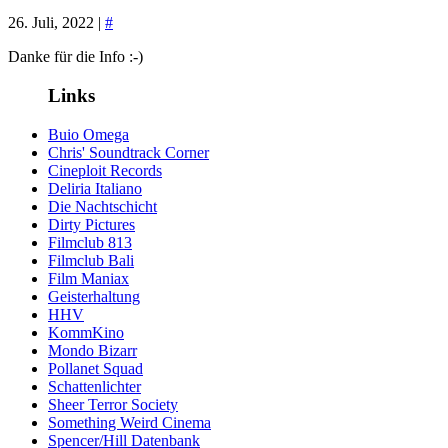
26. Juli, 2022 |
#
Danke für die Info :-)
Links
Buio Omega
Chris' Soundtrack Corner
Cineploit Records
Deliria Italiano
Die Nachtschicht
Dirty Pictures
Filmclub 813
Filmclub Bali
Film Maniax
Geisterhaltung
HHV
KommKino
Mondo Bizarr
Pollanet Squad
Schattenlichter
Sheer Terror Society
Something Weird Cinema
Spencer/Hill Datenbank