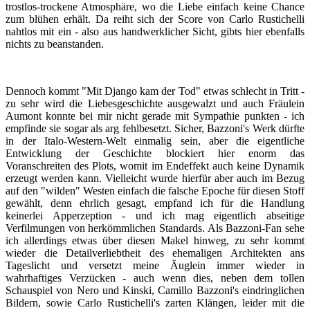
trostlos-trockene Atmosphäre, wo die Liebe einfach keine Chance
zum blühen erhält. Da reiht sich der Score von Carlo Rustichelli
nahtlos mit ein - also aus handwerklicher Sicht, gibts hier ebenfalls
nichts zu beanstanden.
Dennoch kommt "Mit Django kam der Tod" etwas schlecht in Tritt -
zu sehr wird die Liebesgeschichte ausgewalzt und auch Fräulein
Aumont konnte bei mir nicht gerade mit Sympathie punkten - ich
empfinde sie sogar als arg fehlbesetzt. Sicher, Bazzoni's Werk dürfte
in der Italo-Western-Welt einmalig sein, aber die eigentliche
Entwicklung der Geschichte blockiert hier enorm das
Voranschreiten des Plots, womit im Endeffekt auch keine Dynamik
erzeugt werden kann. Vielleicht wurde hierfür aber auch im Bezug
auf den "wilden" Westen einfach die falsche Epoche für diesen Stoff
gewählt, denn ehrlich gesagt, empfand ich für die Handlung
keinerlei Apperzeption - und ich mag eigentlich abseitige
Verfilmungen von herkömmlichen Standards. Als Bazzoni-Fan sehe
ich allerdings etwas über diesen Makel hinweg, zu sehr kommt
wieder die Detailverliebtheit des ehemaligen Architekten ans
Tageslicht und versetzt meine Äuglein immer wieder in
wahrhaftiges Verzücken - auch wenn dies, neben dem tollen
Schauspiel von Nero und Kinski, Camillo Bazzoni's eindringlichen
Bildern, sowie Carlo Rustichelli's zarten Klängen, leider mit die