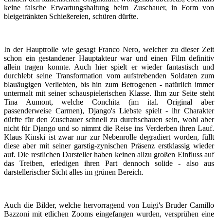
keine falsche Erwartungshaltung beim Zuschauer, in Form von
bleigetränkten Schießereien, schüren dürfte.
In der Hauptrolle wie gesagt Franco Nero, welcher zu dieser Zeit
schon ein gestandener Hauptakteur war und einen Film definitiv
allein tragen konnte. Auch hier spielt er wieder fantastisch und
durchlebt seine Transformation vom aufstrebenden Soldaten zum
blauäugigen Verliebten, bis hin zum Betrogenen - natürlich immer
untermalt mit seiner schauspielerischen Klasse. Ihm zur Seite steht
Tina Aumont, welche Conchita (im ital. Original aber
passenderweise Carmen), Django's Liebste spielt - ihr Charakter
dürfte für den Zuschauer schnell zu durchschauen sein, wohl aber
nicht für Django und so nimmt die Reise ins Verderben ihren Lauf.
Klaus Kinski ist zwar nur zur Nebenrolle degradiert worden, füllt
diese aber mit seiner garstig-zynischen Präsenz erstklassig wieder
auf. Die restlichen Darsteller haben keinen allzu großen Einfluss auf
das Treiben, erledigen ihren Part dennoch solide - also aus
darstellerischer Sicht alles im grünen Bereich.
Auch die Bilder, welche hervorragend von Luigi's Bruder Camillo
Bazzoni mit etlichen Zooms eingefangen wurden, versprühen eine