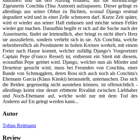
stationiert und hat den Auftrag erhalten, auf die streitsüchtige
Zigeunerin Conchita (Tina Aumont) aufzupassen. Dieser gelingt es
allerdings aus seiner Obhut zu flüchten, worauf Django erstmal
degradiert wird und in einer Zelle schmoren darf. Kurze Zeit später,
wird er wieder aus seiner Haft entlassen und möchte seinen Fehler
wieder gut machen. Daraufhin begibt er sich auf die Suche nach der
Ausreisserin, findet sie letztendlich, aber bringt es nicht über's Herz
sie auszuliefern, sondern verliebt sich in sie. Als Conchita, welche
nebenberuflich als Prostituierte in hohen Kreisen werkelt, mit einem
Freier nach Hause kommt, welcher zufällig Django's Vorgesetzter
Captain Pepe (Franco Ressel) ist, entbrennt ein Streit mit diesem,
woraufhin Pepe getötet wird. Django, welcher nun als Mörder und
Deserteur gesucht wird, muss bei Freunden von Conchita, einer
Bande von Schmugglern, deren Boss sich auch noch als Conchita's
Ehemann Garcia (Klaus Kinski) herausstellt, untertauchen. Das sich
die Beiden gegenseitig nicht ausstehen können, ist offensichtlich -
allerdings keimt eine derart erbitterte Rivalität zwischen Liebhaber
und Noch-Ehemann auf, welche wohl nur mit dem Tod des
Anderen auf Eis gelegt werden kann...
Autor
Tobias Reitmann
Review