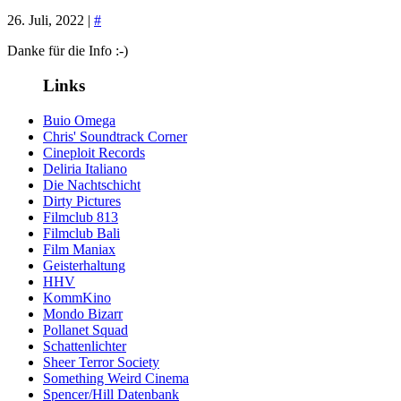
26. Juli, 2022 |
#
Danke für die Info :-)
Links
Buio Omega
Chris' Soundtrack Corner
Cineploit Records
Deliria Italiano
Die Nachtschicht
Dirty Pictures
Filmclub 813
Filmclub Bali
Film Maniax
Geisterhaltung
HHV
KommKino
Mondo Bizarr
Pollanet Squad
Schattenlichter
Sheer Terror Society
Something Weird Cinema
Spencer/Hill Datenbank