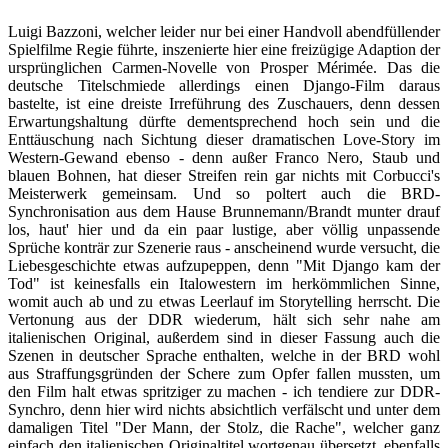
Luigi Bazzoni, welcher leider nur bei einer Handvoll abendfüllender
Spielfilme Regie führte, inszenierte hier eine freizügige Adaption der
ursprünglichen Carmen-Novelle von Prosper Mérimée. Das die
deutsche Titelschmiede allerdings einen Django-Film daraus
bastelte, ist eine dreiste Irreführung des Zuschauers, denn dessen
Erwartungshaltung dürfte dementsprechend hoch sein und die
Enttäuschung nach Sichtung dieser dramatischen Love-Story im
Western-Gewand ebenso - denn außer Franco Nero, Staub und
blauen Bohnen, hat dieser Streifen rein gar nichts mit Corbucci's
Meisterwerk gemeinsam. Und so poltert auch die BRD-
Synchronisation aus dem Hause Brunnemann/Brandt munter drauf
los, haut' hier und da ein paar lustige, aber völlig unpassende
Sprüche konträr zur Szenerie raus - anscheinend wurde versucht, die
Liebesgeschichte etwas aufzupeppen, denn "Mit Django kam der
Tod" ist keinesfalls ein Italowestern im herkömmlichen Sinne,
womit auch ab und zu etwas Leerlauf im Storytelling herrscht. Die
Vertonung aus der DDR wiederum, hält sich sehr nahe am
italienischen Original, außerdem sind in dieser Fassung auch die
Szenen in deutscher Sprache enthalten, welche in der BRD wohl
aus Straffungsgründen der Schere zum Opfer fallen mussten, um
den Film halt etwas spritziger zu machen - ich tendiere zur DDR-
Synchro, denn hier wird nichts absichtlich verfälscht und unter dem
damaligen Titel "Der Mann, der Stolz, die Rache", welcher ganz
einfach den italienischen Originaltitel wortgenau übersetzt, ebenfalls