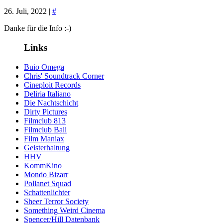
26. Juli, 2022 |
#
Danke für die Info :-)
Links
Buio Omega
Chris' Soundtrack Corner
Cineploit Records
Deliria Italiano
Die Nachtschicht
Dirty Pictures
Filmclub 813
Filmclub Bali
Film Maniax
Geisterhaltung
HHV
KommKino
Mondo Bizarr
Pollanet Squad
Schattenlichter
Sheer Terror Society
Something Weird Cinema
Spencer/Hill Datenbank