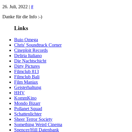
26. Juli, 2022 |
#
Danke für die Info :-)
Links
Buio Omega
Chris' Soundtrack Corner
Cineploit Records
Deliria Italiano
Die Nachtschicht
Dirty Pictures
Filmclub 813
Filmclub Bali
Film Maniax
Geisterhaltung
HHV
KommKino
Mondo Bizarr
Pollanet Squad
Schattenlichter
Sheer Terror Society
Something Weird Cinema
Spencer/Hill Datenbank