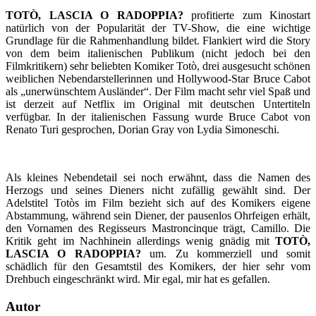
TOTÒ, LASCIA O RADOPPIA?
profitierte zum Kinostart
natürlich von der Popularität der TV-Show, die eine wichtige
Grundlage für die Rahmenhandlung bildet. Flankiert wird die Story
von dem beim italienischen Publikum (nicht jedoch bei den
Filmkritikern) sehr beliebten Komiker Totò, drei ausgesucht schönen
weiblichen Nebendarstellerinnen und Hollywood-Star Bruce Cabot
als „unerwünschtem Ausländer“. Der Film macht sehr viel Spaß und
ist derzeit auf Netflix im Original mit deutschen Untertiteln
verfügbar. In der italienischen Fassung wurde Bruce Cabot von
Renato Turi gesprochen, Dorian Gray von Lydia Simoneschi.
Als kleines Nebendetail sei noch erwähnt, dass die Namen des
Herzogs und seines Dieners nicht zufällig gewählt sind. Der
Adelstitel Totòs im Film bezieht sich auf des Komikers eigene
Abstammung, während sein Diener, der pausenlos Ohrfeigen erhält,
den Vornamen des Regisseurs Mastroncinque trägt, Camillo. Die
Kritik geht im Nachhinein allerdings wenig gnädig mit
TOTÒ,
LASCIA O RADOPPIA?
um. Zu kommerziell und somit
schädlich für den Gesamtstil des Komikers, der hier sehr vom
Drehbuch eingeschränkt wird. Mir egal, mir hat es gefallen.
Autor