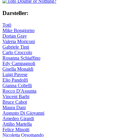
Darsteller:
Totò
Mike Bongiorno
Dorian Gray
Valeria Moriconi
Gabriele Tinti
Carlo Croccolo
Rosanna Schiaffino
Edy Campagnoli
Gisella Monaldi
Luigi Pavese
Elio Pandolfi
Gianna Cobelli
Rocco D'Assunta
Vincent Barbi
Bruce Cabot
Maura Dani
Augusto Di Giovanni
Amedeo Girardi
Attilio Martella
Felice Minotti
Nicoletta Orsomando