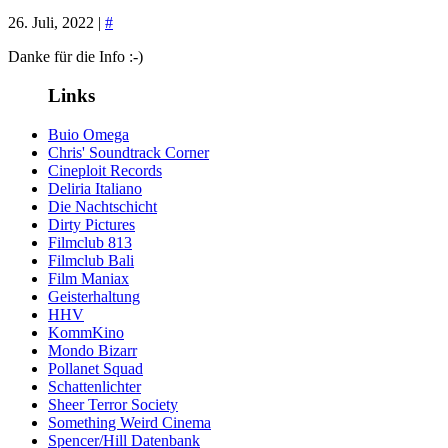
26. Juli, 2022 |
#
Danke für die Info :-)
Links
Buio Omega
Chris' Soundtrack Corner
Cineploit Records
Deliria Italiano
Die Nachtschicht
Dirty Pictures
Filmclub 813
Filmclub Bali
Film Maniax
Geisterhaltung
HHV
KommKino
Mondo Bizarr
Pollanet Squad
Schattenlichter
Sheer Terror Society
Something Weird Cinema
Spencer/Hill Datenbank