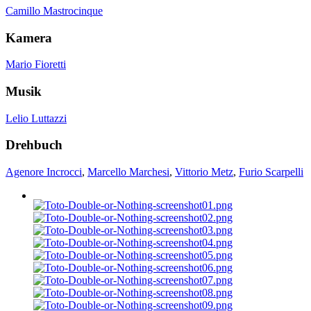
Camillo Mastrocinque
Kamera
Mario Fioretti
Musik
Lelio Luttazzi
Drehbuch
Agenore Incrocci
,
Marcello Marchesi
,
Vittorio Metz
,
Furio Scarpelli