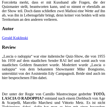
Forcoletta merkt, dass er mit Kusshand alle Fragen, die der
Quizmaster stellt, beantworten kann, und so nimmt er ebenfalls an
der Show teil. Doch dann schließen zwei Mafiosi eine Wette auf ihn
ab, was ihn in Lebensgefahr bringt, denn keiner von beiden will sein
Territorium an den anderen verlieren.
Autor
Gerald Kuklinski
Review
„Lascia o radoppia“ war eine italienische Quiz-Show, die von 1955
bis 1959 auf dem staatlichen Sender RAI lief und somit auch von
staatlichen Geldern finanziert wurde. Moderiert wurde „Lascia o
radoppia“ von dem bekannten Showmaster Mike Bongiorno,
unterstützt von der Assistentin Edy Campagnoli. Beide sind auch im
hier besprochenen Film dabei.
Der unter der Regie von Camillo Mastrocinque gedrehte
TOTÒ,
LASCIA O RADOPPIA?
entstand nach einem Drehbuch von Age
& Scarpelli, Marcello Marchesi und Vittorio Metz. Es ist nicht
Tiefsinniges dabei, dafür hat man es hier mit einer besonders