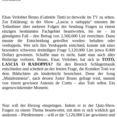
Elsas Verlobter Bruno (Gabriele Tinti) ist derweile im TV zu sehen.
Zur Erklärung: in der Show „Lascia o radoppia“ mussten die
Teilnehmer über mehrere Folgen der Sendung Fragen zu einem
einzigen bestimmten Fachgebiet beantworten, bis sie – im
günstigsten Fall – den Betrag von 2,560,000 Lire erreichten. Dann
musste die Entscheidung getroffen werden: behalten oder
verdoppeln. Wer sich fürs Verdoppeln entschied, konnte mit einer
besonders schweren dreiteiligen Frage 5,120,000 Lire (etwa 8.000
Dollar) gewinnen. Schaffte man es nicht, hatte man auch alles
Bisherige verloren. Bruno, Elsas Verlobter, hat sich in
TOTÒ,
LASCIA O RADOPPIA?
für den Bereich Schlagermusik
entschieden und scheitert an der letzten Frage, die Komiker Totò vor
dem Bildschirm als kinderleicht bezeichnet. Denn der Song
„Malafemmena“, nach dessen Autor Bruno gefragt wird, stammt
von einem gewissen Antonio de Curtis – also Totò selbst. Ein
augenzwinkernder Moment.
Nun will der Herzog einspringen. Indem er in der Quiz-Show
Fragen zu einem Thema beantwortet, mit dem er sich wirklich gut
auskennt – Pferderennen – will er die 5,120,000 Lire gewinnen und