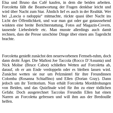
Elsa und Bruno das Café kaufen, in dem die beiden arbeiten.
Forcoletta fällt die Beantwortung der Fragen denkbar leicht und
wird über Nacht zum Star. Ähnlich lief es auch in der Realität. Wer
bei „Lascia o radoppia“ mitmachte, rückte quasi über Nacht ins
Licht der Öffentlichkeit, und war man gut oder gar gutaussehend
winkten eine breite Berichterstattung, Fotos auf Magazin-Covern,
tausende Liebesbriefe etc. Man musste allerdings auch damit
rechnen, dass die Presse unschöne Dinge über einen ans Tageslicht
brachte.
Forcoletta genießt zunächst den neuerworbenen Fernseh-ruhm, doch
dann droht Ärger. Die Mafiosi Joe Taccola (Rocco D’Assunta) und
Nick Molise (Bruce Cabot) schließen Wetten auf Forcoletta ab,
darauf, ob er am Ende verdoppeln oder es bleiben lassen wird.
Zunächst wetten sie nur um Pelzmäntel für ihre Freundinnen
Colomba (Rosanna Schiaffino) und Ellen (Dorian Gray). Dann
jedoch um ihr Territorium. Nun erhält Forcoletta Morddrohungen
von Beiden, und das Quizfinale wird für ihn zu einer tödlichen
Gefahr. Doch ausgerechnet Taccolas Freundin Ellen hat einen
Narren an Forcoletta gefressen und will ihm aus der Bredouille
helfen.