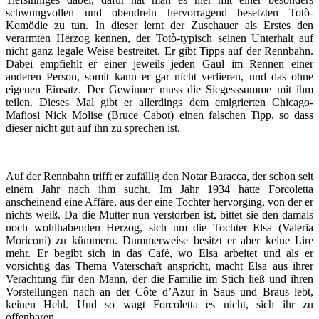
schwungvollen und obendrein hervorragend besetzten Totò-
Komödie zu tun. In dieser lernt der Zuschauer als Erstes den
verarmten Herzog kennen, der Totò-typisch seinen Unterhalt auf
nicht ganz legale Weise bestreitet. Er gibt Tipps auf der Rennbahn.
Dabei empfiehlt er einer jeweils jeden Gaul im Rennen einer
anderen Person, somit kann er gar nicht verlieren, und das ohne
eigenen Einsatz. Der Gewinner muss die Siegesssumme mit ihm
teilen. Dieses Mal gibt er allerdings dem emigrierten Chicago-
Mafiosi Nick Molise (Bruce Cabot) einen falschen Tipp, so dass
dieser nicht gut auf ihn zu sprechen ist.
Auf der Rennbahn trifft er zufällig den Notar Baracca, der schon seit
einem Jahr nach ihm sucht. Im Jahr 1934 hatte Forcoletta
anscheinend eine Affäre, aus der eine Tochter hervorging, von der er
nichts weiß. Da die Mutter nun verstorben ist, bittet sie den damals
noch wohlhabenden Herzog, sich um die Tochter Elsa (Valeria
Moriconi) zu kümmern. Dummerweise besitzt er aber keine Lire
mehr. Er begibt sich in das Café, wo Elsa arbeitet und als er
vorsichtig das Thema Vaterschaft anspricht, macht Elsa aus ihrer
Verachtung für den Mann, der die Familie im Stich ließ und ihren
Vorstellungen nach an der Côte d’Azur in Saus und Braus lebt,
keinen Hehl. Und so wagt Forcoletta es nicht, sich ihr zu
offenbaren.