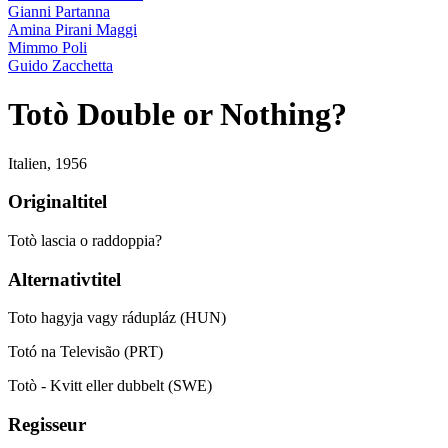
Gianni Partanna
Amina Pirani Maggi
Mimmo Poli
Guido Zacchetta
Totò Double or Nothing?
Italien,
1956
Originaltitel
Totò lascia o raddoppia?
Alternativtitel
Toto hagyja vagy rádupláz (HUN)
Totó na Televisão (PRT)
Totò - Kvitt eller dubbelt (SWE)
Regisseur