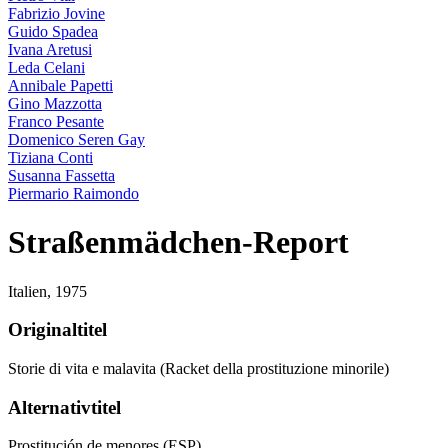
Fabrizio Jovine
Guido Spadea
Ivana Aretusi
Leda Celani
Annibale Papetti
Gino Mazzotta
Franco Pesante
Domenico Seren Gay
Tiziana Conti
Susanna Fassetta
Piermario Raimondo
Straßenmädchen-Report
Italien,
1975
Originaltitel
Storie di vita e malavita (Racket della prostituzione minorile)
Alternativtitel
Prostitución de menores (ESP)