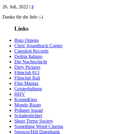
26. Juli, 2022 |
#
Danke für die Info :-)
Links
Buio Omega
Chris' Soundtrack Corner
Cineploit Records
Deliria Italiano
Die Nachtschicht
Dirty Pictures
Filmclub 813
Filmclub Bali
Film Maniax
Geisterhaltung
HHV
KommKino
Mondo Bizarr
Pollanet Squad
Schattenlichter
Sheer Terror Society
Something Weird Cinema
Spencer/Hill Datenbank