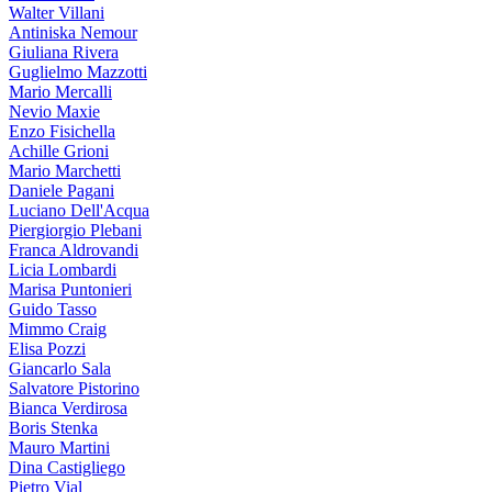
Walter Villani
Antiniska Nemour
Giuliana Rivera
Guglielmo Mazzotti
Mario Mercalli
Nevio Maxie
Enzo Fisichella
Achille Grioni
Mario Marchetti
Daniele Pagani
Luciano Dell'Acqua
Piergiorgio Plebani
Franca Aldrovandi
Licia Lombardi
Marisa Puntonieri
Guido Tasso
Mimmo Craig
Elisa Pozzi
Giancarlo Sala
Salvatore Pistorino
Bianca Verdirosa
Boris Stenka
Mauro Martini
Dina Castigliego
Pietro Vial