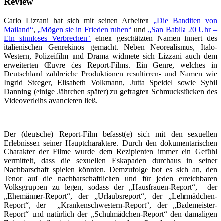
Review
Carlo Lizzani hat sich mit seinen Arbeiten
„Die Banditen von
Mailand“
,
„Mögen sie in Frieden ruhen“
und
„San Babila 20 Uhr –
Ein sinnloses Verbrechen“
einen geschätzten Namen innert des
italienischen Genrekinos gemacht. Neben Neorealismus, Italo-
Western, Polizeifilm und Drama widmete sich Lizzani auch dem
erweiterten Œuvre des Report-Films. Ein Genre, welches in
Deutschland zahlreiche Produktionen resultieren- und Namen wie
Ingrid Steeger, Elisabeth Volkmann, Jutta Speidel sowie Sybil
Danning (einige Jährchen später) zu gefragten Schmuckstücken des
Videoverleihs avancieren ließ.
Der (deutsche) Report-Film befasst(e) sich mit den sexuellen
Erlebnissen seiner Hauptcharaktere. Durch den dokumentarischen
Charakter der Filme wurde dem Rezipienten immer ein Gefühl
vermittelt, dass die sexuellen Eskapaden durchaus in seiner
Nachbarschaft spielen könnten. Demzufolge bot es sich an, den
Tenor auf die nachbarschaftlichen und für jeden erreichbaren
Volksgruppen zu legen, sodass der „Hausfrauen-Report“, der
„Ehemänner-Report“, der „Urlaubsreport“, der „Lehrmädchen-
Report“, der „Krankenschwestern-Report“, der „Bademeister-
Report“ und natürlich der „Schulmädchen-Report“ den damaligen