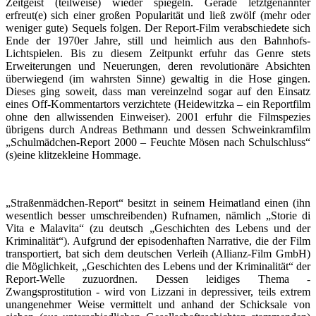
Zeitgeist (teilweise) wieder spiegeln. Gerade letztgenannter
erfreut(e) sich einer großen Popularität und ließ zwölf (mehr oder
weniger gute) Sequels folgen. Der Report-Film verabschiedete sich
Ende der 1970er Jahre, still und heimlich aus den Bahnhofs-
Lichtspielen. Bis zu diesem Zeitpunkt erfuhr das Genre stets
Erweiterungen und Neuerungen, deren revolutionäre Absichten
überwiegend (im wahrsten Sinne) gewaltig in die Hose gingen.
Dieses ging soweit, dass man vereinzelnd sogar auf den Einsatz
eines Off-Kommentartors verzichtete (Heidewitzka – ein Reportfilm
ohne den allwissenden Einweiser). 2001 erfuhr die Filmspezies
übrigens durch Andreas Bethmann und dessen Schweinkramfilm
„Schulmädchen-Report 2000 – Feuchte Mösen nach Schulschluss“
(s)eine klitzekleine Hommage.
„Straßenmädchen-Report“ besitzt in seinem Heimatland einen (ihn
wesentlich besser umschreibenden) Rufnamen, nämlich „Storie di
Vita e Malavita“ (zu deutsch „Geschichten des Lebens und der
Kriminalität“). Aufgrund der episodenhaften Narrative, die der Film
transportiert, bat sich dem deutschen Verleih (Allianz-Film GmbH)
die Möglichkeit, „Geschichten des Lebens und der Kriminalität“ der
Report-Welle zuzuordnen. Dessen leidiges Thema -
Zwangsprostitution - wird von Lizzani in depressiver, teils extrem
unangenehmer Weise vermittelt und anhand der Schicksale von