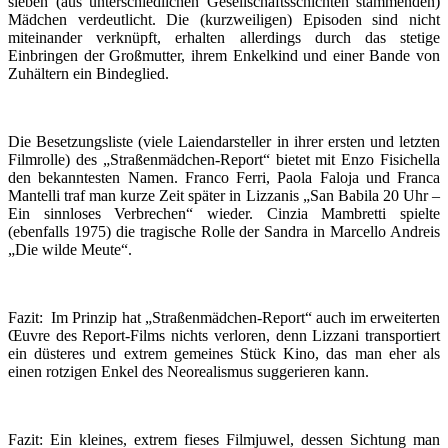
sieben (aus unterschiedlichen Gesellschaftsschichten stammenden)
Mädchen verdeutlicht. Die (kurzweiligen) Episoden sind nicht
miteinander verknüpft, erhalten allerdings durch das stetige
Einbringen der Großmutter, ihrem Enkelkind und einer Bande von
Zuhältern ein Bindeglied.
Die Besetzungsliste (viele Laiendarsteller in ihrer ersten und letzten
Filmrolle) des „Straßenmädchen-Report“ bietet mit Enzo Fisichella
den bekanntesten Namen. Franco Ferri, Paola Faloja und Franca
Mantelli traf man kurze Zeit später in Lizzanis „San Babila 20 Uhr –
Ein sinnloses Verbrechen“ wieder. Cinzia Mambretti spielte
(ebenfalls 1975) die tragische Rolle der Sandra in Marcello Andreis
„Die wilde Meute“.
Fazit: Im Prinzip hat „Straßenmädchen-Report“ auch im erweiterten
Œuvre des Report-Films nichts verloren, denn Lizzani transportiert
ein düsteres und extrem gemeines Stück Kino, das man eher als
einen rotzigen Enkel des Neorealismus suggerieren kann.
Fazit: Ein kleines, extrem fieses Filmjuwel, dessen Sichtung man