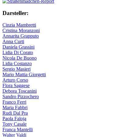
Darsteller:
Cinzia Mambretti
Cristina Moranzoni
Annarita Grapputo
Anna Curti
Daniela Grassini
Lidia Di Corato
Nicola De Buono
Lidia Costanzo
Sergio Masieri
Mario Mattia Giorgetti
Arturo Corso
Flora Saggese
Debora Toscanini
Sandro Pizzochero
Franco Ferri
Maria Fabbri
Rudi Dal Pra
Paola Faloja
Tony Casale
Franca Mantelli
Walter Valdi