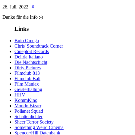
26. Juli, 2022 |
#
Danke für die Info :-)
Links
Buio Omega
Chris' Soundtrack Corner
Cineploit Records
Deliria Italiano
Die Nachtschicht
Dirty Pictures
Filmclub 813
Filmclub Bali
Film Maniax
Geisterhaltung
HHV
KommKino
Mondo Bizarr
Pollanet Squad
Schattenlichter
Sheer Terror Society
Something Weird Cinema
Spencer/Hill Datenbank