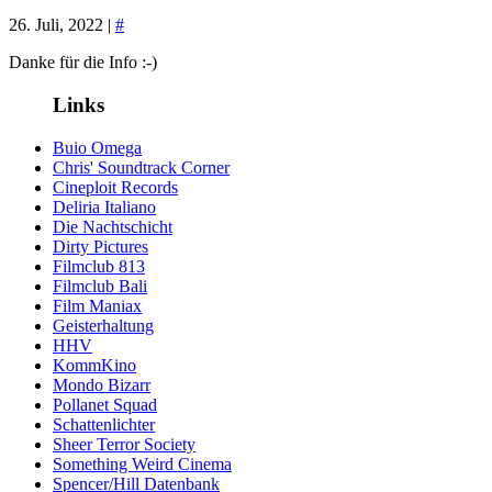
26. Juli, 2022 |
#
Danke für die Info :-)
Links
Buio Omega
Chris' Soundtrack Corner
Cineploit Records
Deliria Italiano
Die Nachtschicht
Dirty Pictures
Filmclub 813
Filmclub Bali
Film Maniax
Geisterhaltung
HHV
KommKino
Mondo Bizarr
Pollanet Squad
Schattenlichter
Sheer Terror Society
Something Weird Cinema
Spencer/Hill Datenbank