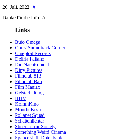
26. Juli, 2022 |
#
Danke für die Info :-)
Links
Buio Omega
Chris' Soundtrack Corner
Cineploit Records
Deliria Italiano
Die Nachtschicht
Dirty Pictures
Filmclub 813
Filmclub Bali
Film Maniax
Geisterhaltung
HHV
KommKino
Mondo Bizarr
Pollanet Squad
Schattenlichter
Sheer Terror Society
Something Weird Cinema
Spencer/Hill Datenbank