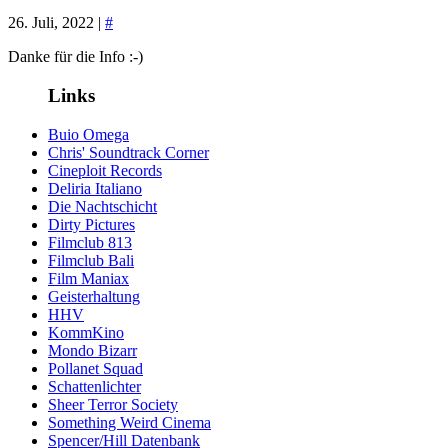
26. Juli, 2022 |
#
Danke für die Info :-)
Links
Buio Omega
Chris' Soundtrack Corner
Cineploit Records
Deliria Italiano
Die Nachtschicht
Dirty Pictures
Filmclub 813
Filmclub Bali
Film Maniax
Geisterhaltung
HHV
KommKino
Mondo Bizarr
Pollanet Squad
Schattenlichter
Sheer Terror Society
Something Weird Cinema
Spencer/Hill Datenbank