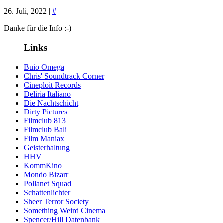
26. Juli, 2022 |
#
Danke für die Info :-)
Links
Buio Omega
Chris' Soundtrack Corner
Cineploit Records
Deliria Italiano
Die Nachtschicht
Dirty Pictures
Filmclub 813
Filmclub Bali
Film Maniax
Geisterhaltung
HHV
KommKino
Mondo Bizarr
Pollanet Squad
Schattenlichter
Sheer Terror Society
Something Weird Cinema
Spencer/Hill Datenbank