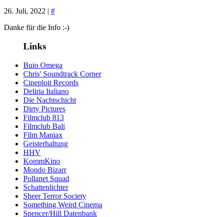
26. Juli, 2022 |
#
Danke für die Info :-)
Links
Buio Omega
Chris' Soundtrack Corner
Cineploit Records
Deliria Italiano
Die Nachtschicht
Dirty Pictures
Filmclub 813
Filmclub Bali
Film Maniax
Geisterhaltung
HHV
KommKino
Mondo Bizarr
Pollanet Squad
Schattenlichter
Sheer Terror Society
Something Weird Cinema
Spencer/Hill Datenbank