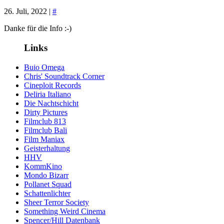
26. Juli, 2022 |
#
Danke für die Info :-)
Links
Buio Omega
Chris' Soundtrack Corner
Cineploit Records
Deliria Italiano
Die Nachtschicht
Dirty Pictures
Filmclub 813
Filmclub Bali
Film Maniax
Geisterhaltung
HHV
KommKino
Mondo Bizarr
Pollanet Squad
Schattenlichter
Sheer Terror Society
Something Weird Cinema
Spencer/Hill Datenbank