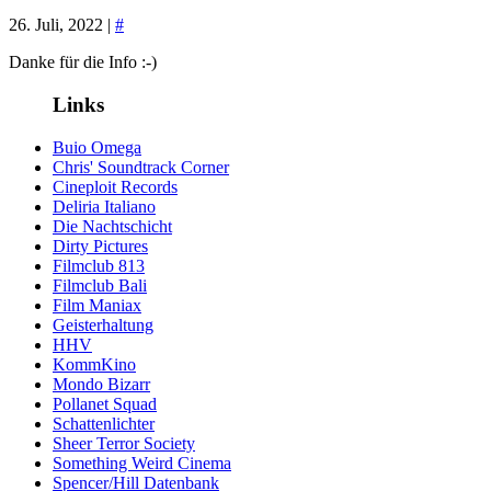
26. Juli, 2022 |
#
Danke für die Info :-)
Links
Buio Omega
Chris' Soundtrack Corner
Cineploit Records
Deliria Italiano
Die Nachtschicht
Dirty Pictures
Filmclub 813
Filmclub Bali
Film Maniax
Geisterhaltung
HHV
KommKino
Mondo Bizarr
Pollanet Squad
Schattenlichter
Sheer Terror Society
Something Weird Cinema
Spencer/Hill Datenbank