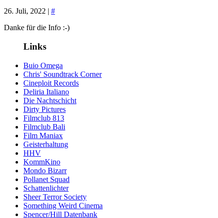
26. Juli, 2022 |
#
Danke für die Info :-)
Links
Buio Omega
Chris' Soundtrack Corner
Cineploit Records
Deliria Italiano
Die Nachtschicht
Dirty Pictures
Filmclub 813
Filmclub Bali
Film Maniax
Geisterhaltung
HHV
KommKino
Mondo Bizarr
Pollanet Squad
Schattenlichter
Sheer Terror Society
Something Weird Cinema
Spencer/Hill Datenbank