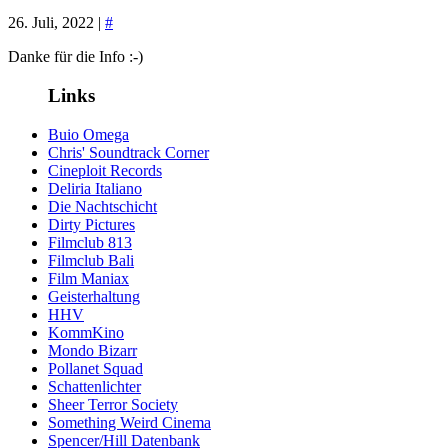
26. Juli, 2022 |
#
Danke für die Info :-)
Links
Buio Omega
Chris' Soundtrack Corner
Cineploit Records
Deliria Italiano
Die Nachtschicht
Dirty Pictures
Filmclub 813
Filmclub Bali
Film Maniax
Geisterhaltung
HHV
KommKino
Mondo Bizarr
Pollanet Squad
Schattenlichter
Sheer Terror Society
Something Weird Cinema
Spencer/Hill Datenbank